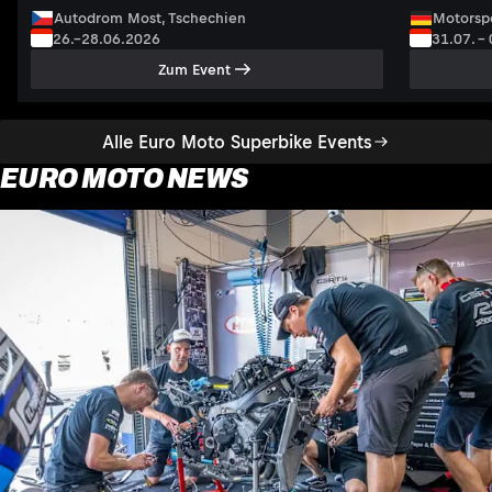
Autodrom Most, Tschechien
Motorsp
26.–28.06.2026
31.07. –
Zum Event
Alle Euro Moto Superbike Events
EURO MOTO NEWS