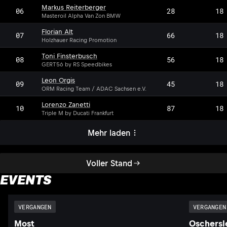
Markus Reiterberger
06
28
18
Masteroil Alpha Van Zon BMW
Florian Alt
07
66
18
Holzhauer Racing Promotion
Toni Finsterbusch
08
56
18
GERT56 by RS Speedbikes
Leon Orgis
LO
09
45
18
ORM Racing Team / ADAC Sachsen e.V.
Lorenzo Zanetti
10
87
18
Triple M by Ducati Frankfurt
Mehr laden
Voller Stand
EVENTS
VERGANGEN
VERGANGEN
Most
Oschersl