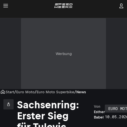
Werbung
Start
/
Euro Moto
/
Euro Moto Superbike
/
News
Sachsenring:
Von
EURO MO
Esther
Erster Sieg
10.05.202
Babel
für Tulovic,