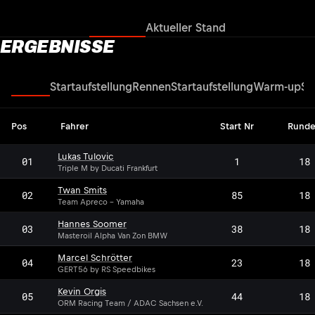
Ergebnisse
Aktueller Stand
ERGEBNISSE
Rennen
Startaufstellung
Rennen
Startaufstellung
Warm-up
Su
Pos
Fahrer
Start Nr
Rund
Lukas Tulovic
01
1
18
Triple M by Ducati Frankfurt
Twan Smits
02
85
18
Team Apreco - Yamaha
Hannes Soomer
03
38
18
Masteroil Alpha Van Zon BMW
Marcel Schrötter
04
23
18
GERT56 by RS Speedbikes
Kevin Orgis
05
44
18
ORM Racing Team / ADAC Sachsen e.V.