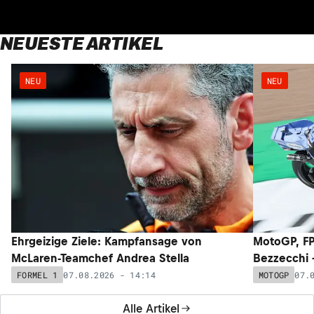
NEUESTE ARTIKEL
NEU
NEU
Ehrgeizige Ziele: Kampfansage von
MotoGP, FP
McLaren-Teamchef Andrea Stella
Bezzecchi –
07.08.2026 - 14:14
07.
FORMEL 1
MOTOGP
Alle Artikel