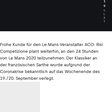
1
9
©
L
A
T
Frohe Kunde für den Le-Mans-Veranstalter ACO: Risi
Competizione plant weiterhin, an den 24 Stunden
von Le Mans 2020 teilzunehmen. Der Klassiker an
der französischen Sarthe wurde aufgrund der
Coronakrise bekanntlich auf das Wochenende des
19./20. September verlegt.