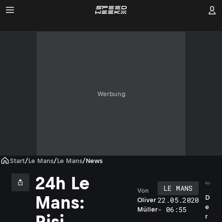
Werbung
Start
/
Le Mans
/
Le Mans
/
News
24h Le
LE MANS
Von
Mans:
D
22.05.2020
Oliver
e
- 06:55
Müller
Risi
r