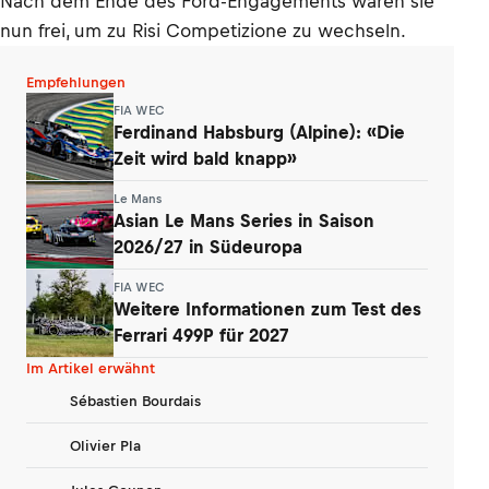
Nach dem Ende des Ford-Engagements waren sie
nun frei, um zu Risi Competizione zu wechseln.
Empfehlungen
FIA WEC
Ferdinand Habsburg (Alpine): «Die
Zeit wird bald knapp»
Le Mans
Asian Le Mans Series in Saison
2026/27 in Südeuropa
FIA WEC
Weitere Informationen zum Test des
Ferrari 499P für 2027
Im Artikel erwähnt
Sébastien Bourdais
Olivier Pla