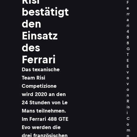
F
bestätigt
e
rr
a
den
ri
4
Einsatz
8
8
des
G
T
Ferrari
E
E
Das texanische
v
Team Risi
o
v
Competizione
o
wird 2020 an den
n
R
24 Stunden von Le
is
Mans teilnehmen.
i
Im Ferrari 488 GTE
C
o
Evo werden die
m
drei französischen
p