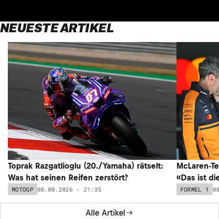
NEUESTE ARTIKEL
Toprak Razgatlioglu (20./Yamaha) rätselt:
McLaren-Te
Was hat seinen Reifen zerstört?
«Das ist di
08.08.2026 - 21:35
0
MOTOGP
FORMEL 1
Alle Artikel