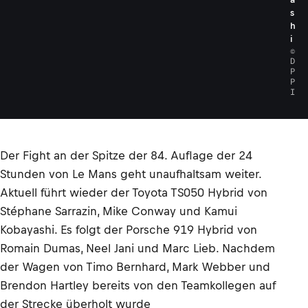
s
h
i
©
D
P
P
I
Der Fight an der Spitze der 84. Auflage der 24
Stunden von Le Mans geht unaufhaltsam weiter.
Aktuell führt wieder der Toyota TS050 Hybrid von
Stéphane Sarrazin, Mike Conway und Kamui
Kobayashi. Es folgt der Porsche 919 Hybrid von
Romain Dumas, Neel Jani und Marc Lieb. Nachdem
der Wagen von Timo Bernhard, Mark Webber und
Brendon Hartley bereits von den Teamkollegen auf
der Strecke überholt wurde