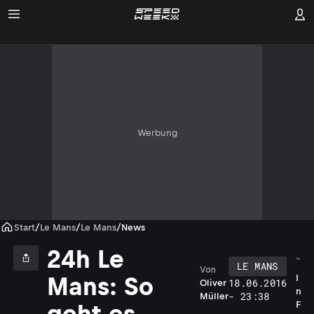
Werbung
Start
/
Le Mans
/
Le Mans
/
News
24h Le
LE MANS
Von
I
Mans: So
18.06.2016
Oliver
n
- 23:38
Müller
F
geht es