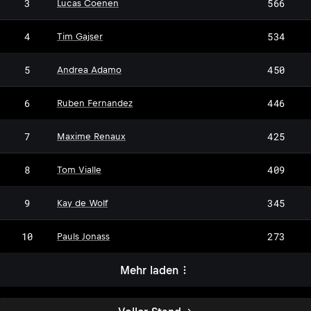
3
566
Lucas Coenen
4
534
Tim Gajser
5
450
Andrea Adamo
6
446
Ruben Fernandez
7
425
Maxime Renaux
8
409
Tom Vialle
9
345
Kay de Wolf
10
273
Pauls Jonass
Mehr laden