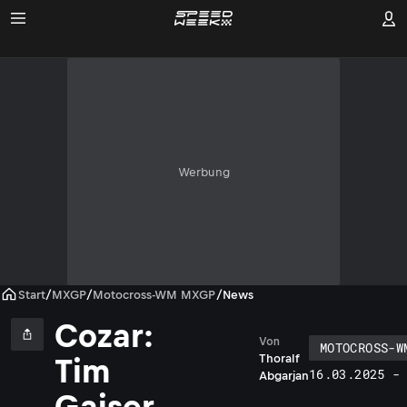
Werbung
Start
/
MXGP
/
Motocross-WM MXGP
/
News
Cozar:
Von
MOTOCROSS-W
Thoralf
Tim
16.03.2025 -
Abgarjan
Gajser