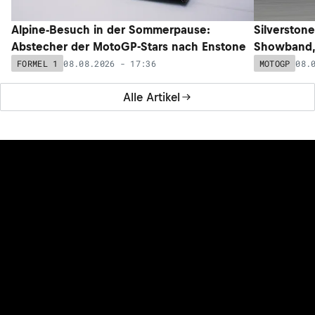
Alpine-Besuch in der Sommerpause:
Silverstone
Abstecher der MotoGP-Stars nach Enstone
Showband,
08.08.2026 - 17:36
08.
FORMEL 1
MOTOGP
Alle Artikel