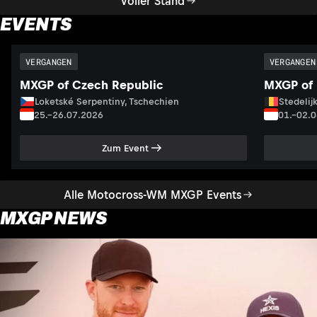
Voller Stand
EVENTS
VERGANGEN
VERGANGEN
MXGP of Czech Republic
MXGP of 
Loketské Serpentiny, Tschechien
Stedelij
25.–26.07.2026
01.–02.
Zum Event
Alle Motocross-WM MXGP Events
MXGP NEWS