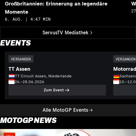
Großbritannien: Erinnerung an legendäre
W
2
Momente
6. AUG. | 4:47 MIN
ServusTV Mediathek
EVENTS
VERGANGEN
VERGANGEN
TT Assen
Motorrad
TT Circuit Assen, Niederlande
Sachsenr
26.–28.06.2026
10.–12.
Zum Event
Alle MotoGP Events
MOTOGP NEWS