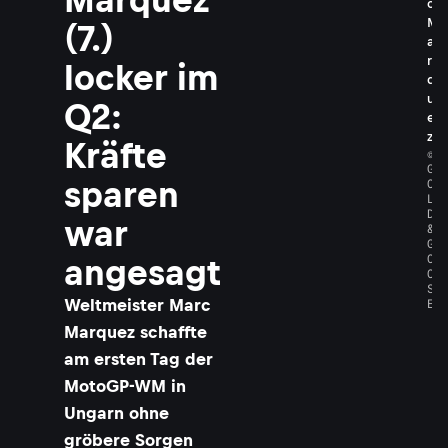
c
M
(7.)
a
r
locker im
q
u
Q2:
e
z
Kräfte
©
G
O
sparen
L
D
war
&
G
O
angesagt
O
S
E
Weltmeister Marc
Marquez schaffte
am ersten Tag der
MotoGP-WM in
Ungarn ohne
gröbere Sorgen