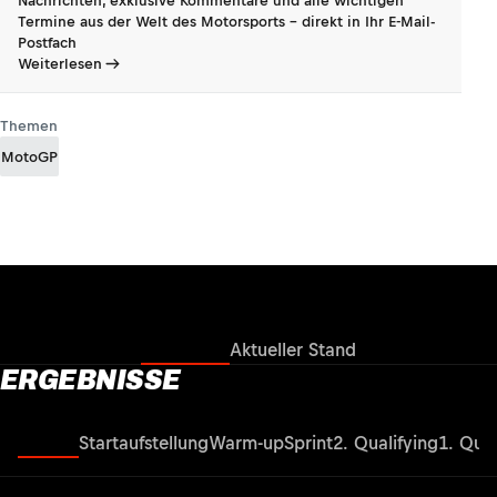
Nachrichten, exklusive Kommentare und alle wichtigen
Termine aus der Welt des Motorsports - direkt in Ihr E-Mail-
Postfach
Weiterlesen
Themen
MotoGP
Ergebnisse
Aktueller Stand
ERGEBNISSE
Rennen
Startaufstellung
Warm-up
Sprint
2. Qualifying
1. Qual