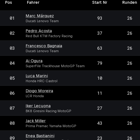
Pos
Fahrer
Start Nr
Runden
Marc Márquez
01
93
26
Ducati Lenovo Team
Pedro Acosta
02
37
26
Red Bull KTM Factory Racing
Francesco Bagnaia
03
63
26
Ducati Lenovo Team
Ai Ogura
04
79
26
SuperFile Trackhouse MotoGP Team
Luca Marini
05
10
26
Honda HRC Castrol
Diogo Moreira
06
11
26
LCR Honda
Iker Lecuona
07
27
26
BK8 Gresini Racing MotoGP
Jack Miller
08
43
26
Prima Pramac Yamaha MotoGP
Enea Bastianini
09
23
26