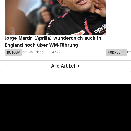
Jorge Martin (Aprilia) wundert sich auch in
Irre: Valtt
England noch über WM-Führung
Absicht in
06.08.2026 - 14:22
0
MOTOGP
FORMEL 1
Alle Artikel