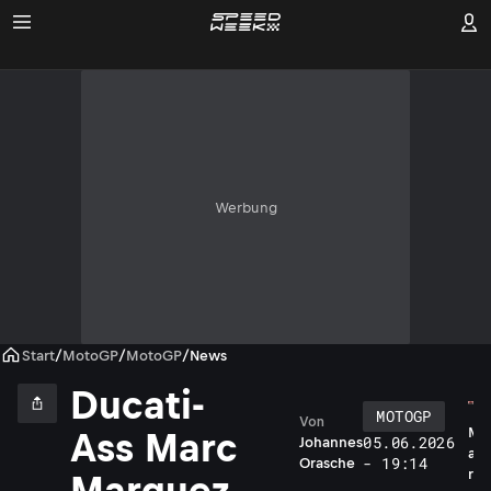
Werbung
Start
/
MotoGP
/
MotoGP
/
News
Ducati-
MOTOGP
Von
M
Ass Marc
05.06.2026
Johannes
a
- 19:14
Orasche
r
Marquez