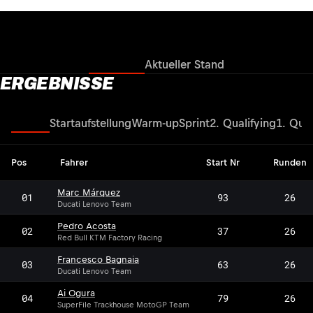
Ergebnisse
Aktueller Stand
ERGEBNISSE
Rennen
Startaufstellung
Warm-up
Sprint
2. Qualifying
1. Qual
Pos
Fahrer
Start Nr
Runden
Marc Márquez
01
93
26
Ducati Lenovo Team
Pedro Acosta
02
37
26
Red Bull KTM Factory Racing
Francesco Bagnaia
03
63
26
Ducati Lenovo Team
Ai Ogura
04
79
26
SuperFile Trackhouse MotoGP Team