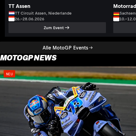
TT Assen
Motorrad
TT Circuit Assen, Niederlande
Sachsenr
26.–28.06.2026
10.–12.
Zum Event
Alle MotoGP Events
MOTOGP NEWS
NEU