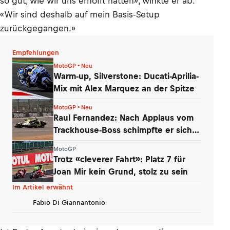
so gut, wie wir uns erhofft hatten», winkte er ab.
«Wir sind deshalb auf mein Basis-Setup
zurückgegangen.»
Empfehlungen
MotoGP • Neu
Warm-up, Silverstone: Ducati-Aprilia-
Mix mit Alex Marquez an der Spitze
MotoGP • Neu
Raul Fernandez: Nach Applaus vom
Trackhouse-Boss schimpfte er sich
selbst
MotoGP
Trotz «cleverer Fahrt»: Platz 7 für
Joan Mir kein Grund, stolz zu sein
Im Artikel erwähnt
Fabio Di Giannantonio