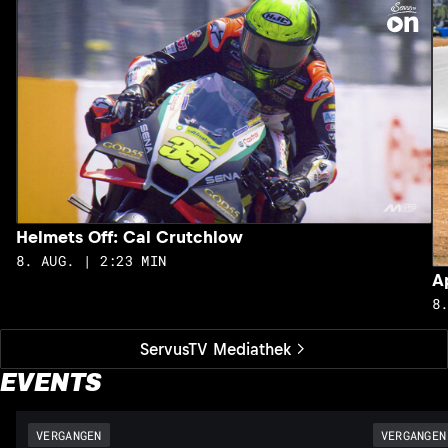
Helmets Off: Cal Crutchlow
8. AUG. | 2:23 MIN
A
8
ServusTV Mediathek
EVENTS
VERGANGEN
VERGANGEN