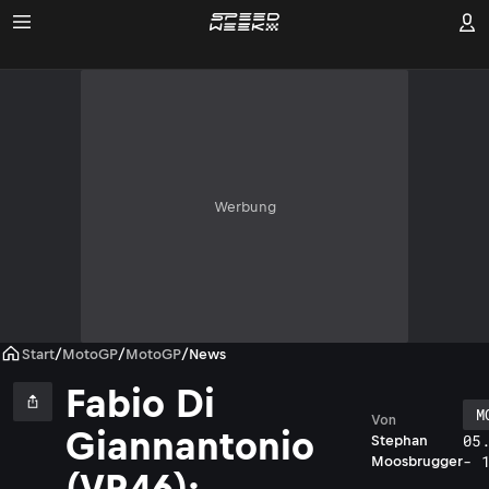
Werbung
Start
/
MotoGP
/
MotoGP
/
News
Fabio Di
M
Von
Giannantonio
05
Stephan
- 
Moosbrugger
(VR46):