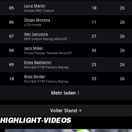
Luca Marini
05
10
26
Honda HRC Castrol
Diogo Moreira
06
11
26
LCR Honda
Iker Lecuona
07
27
26
BK8 Gresini Racing MotoGP
Jack Miller
08
43
26
Prima Pramac Yamaha MotoGP
Enea Bastianini
09
23
26
Red Bull KTM Factory Racing
Brad Binder
10
33
26
Red Bull KTM Factory Racing
Mehr laden
Voller Stand
HIGHLIGHT-VIDEOS