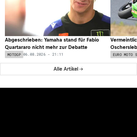
Abgeschrieben: Yamaha stand für Fabio
Vermeintli
Quartararo nicht mehr zur Debatte
Oschersleb
06.08.2026 - 21:11
MOTOGP
EURO MOTO 
Alle Artikel