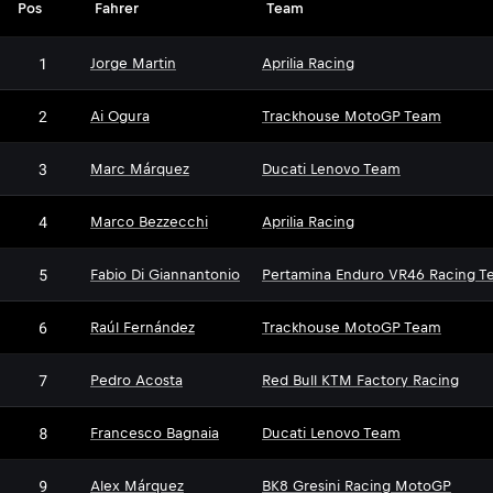
Pos
Fahrer
Team
1
Jorge Martin
Aprilia Racing
2
Ai Ogura
Trackhouse MotoGP Team
3
Marc Márquez
Ducati Lenovo Team
4
Marco Bezzecchi
Aprilia Racing
5
Fabio Di Giannantonio
Pertamina Enduro VR46 Racing T
6
Raúl Fernández
Trackhouse MotoGP Team
7
Pedro Acosta
Red Bull KTM Factory Racing
8
Francesco Bagnaia
Ducati Lenovo Team
9
Alex Márquez
BK8 Gresini Racing MotoGP