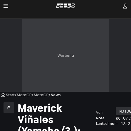
Werbung
Start
/
MotoGP
/
MotoGP
/
News
Maverick
MOTO
Von
Viñales
06.07.
Nora
- 18:3
Lantschner
(Yamaha/3.):