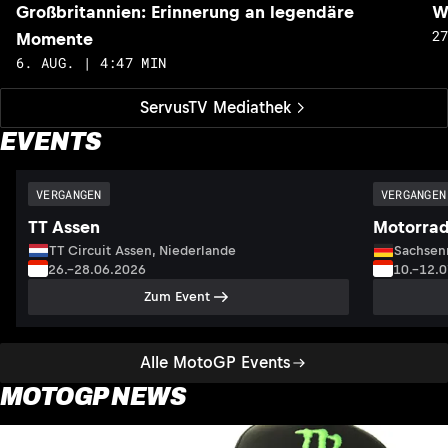
Großbritannien: Erinnerung an legendäre
W
2
Momente
6. AUG. | 4:47 MIN
ServusTV Mediathek
EVENTS
VERGANGEN
VERGANGEN
TT Assen
Motorrad
TT Circuit Assen, Niederlande
Sachsenr
26.–28.06.2026
10.–12.
Zum Event
Alle MotoGP Events
MOTOGP NEWS