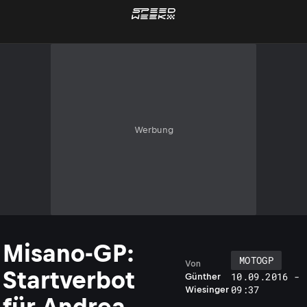
Werbung
Misano-GP:
MOTOGP
Von
Startverbot
10.09.2016 -
Günther
09:37
Wiesinger
für Andrea