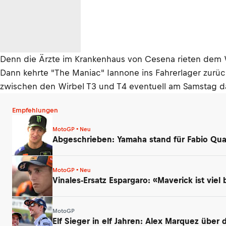
Denn die Ärzte im Krankenhaus von Cesena rieten dem
Dann kehrte "The Maniac" Iannone ins Fahrerlager zurück
zwischen den Wirbel T3 und T4 eventuell am Samstag das 
Empfehlungen
MotoGP • Neu
Abgeschrieben: Yamaha stand für Fabio Qua
MotoGP • Neu
Vinales-Ersatz Espargaro: «Maverick ist viel 
MotoGP
Elf Sieger in elf Jahren: Alex Marquez über