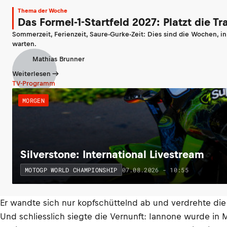
Thema der Woche
Das Formel-1-Startfeld 2027: Platzt die T
Sommerzeit, Ferienzeit, Saure-Gurke-Zeit: Dies sind die Wochen, i
warten.
Mathias Brunner
Weiterlesen
TV-Programm
MORGEN
Silverstone: International Livestream
07.08.2026 - 10:55
MOTOGP WORLD CHAMPIONSHIP
Er wandte sich nur kopfschüttelnd ab und verdrehte di
Und schliesslich siegte die Vernunft: Iannone wurde in Mi