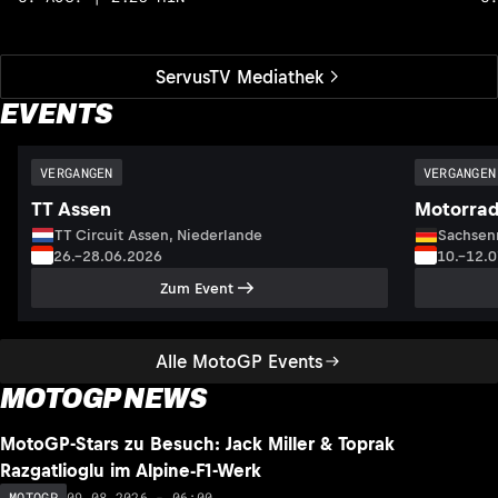
ServusTV Mediathek
EVENTS
VERGANGEN
VERGANGEN
TT Assen
Motorrad
TT Circuit Assen, Niederlande
Sachsenr
26.–28.06.2026
10.–12.
Zum Event
Alle MotoGP Events
MOTOGP NEWS
NEU