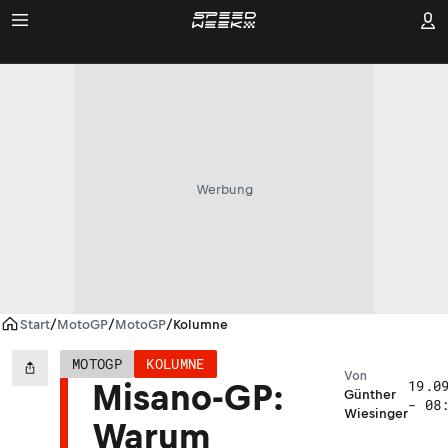
Werbung
Start
/
MotoGP
/
MotoGP
/
Kolumne
MOTOGP
KOLUMNE
Von
19.0
Misano-GP:
Günther
- 08
Wiesinger
Warum