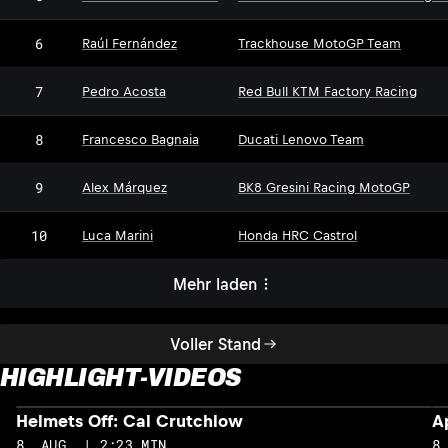
6
Raúl Fernández
Trackhouse MotoGP Team
7
Pedro Acosta
Red Bull KTM Factory Racing
8
Francesco Bagnaia
Ducati Lenovo Team
9
Alex Márquez
BK8 Gresini Racing MotoGP
10
Luca Marini
Honda HRC Castrol
Mehr laden
Voller Stand
HIGHLIGHT-VIDEOS
Helmets Off: Cal Crutchlow
A
8. AUG. | 2:23 MIN
8