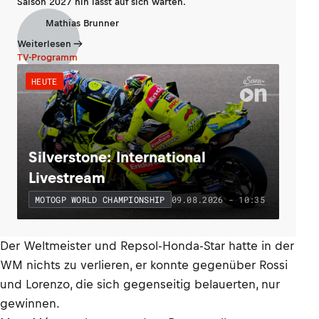
Saison 2027 hin lässt auf sich warten.
Mathias Brunner
Weiterlesen
TV-Programm
HEUTE
Silverstone: International
Livestream
09.08.2026 - 10:35
MOTOGP WORLD CHAMPIONSHIP
Der Weltmeister und Repsol-Honda-Star hatte in der
WM nichts zu verlieren, er konnte gegenüber Rossi
und Lorenzo, die sich gegenseitig belauerten, nur
gewinnen.