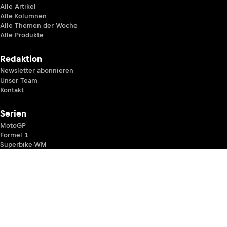
um die Uhr,
Netz
von
Experten
analysiert
und
kommentiert
und
exklusive
Einblicke
hinter die
Kulissen.
Hier
schreiben
Fans für
Fans.
Berichte & Analysen
Alle Artikel
Alle Kolumnen
Alle Themen der Woche
Alle Produkte