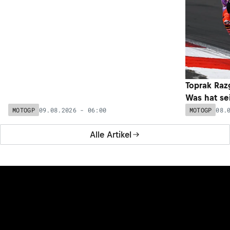
Marco Bezzecchi im Freudentaumel: «Fällt mir schwer, es
in Worte zu fassen»
08.08.2026 - 19:01
MOTOGP
Alle News
NEUESTE ARTIKEL
MotoGP-Stars zu Besuch: Jack Miller &
NEU
Toprak Razgatlioglu im Alpine-F1-Werk