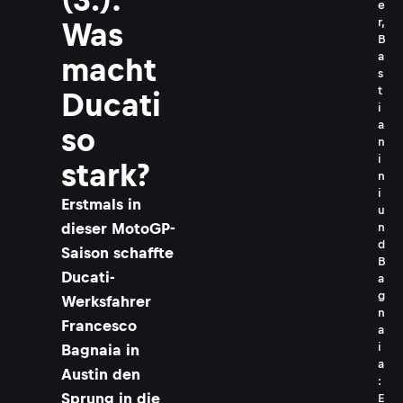
e
r,
Was
B
a
macht
s
t
Ducati
i
a
so
n
i
stark?
n
i
Erstmals in
u
dieser MotoGP-
n
d
Saison schaffte
B
Ducati-
a
g
Werksfahrer
n
Francesco
a
i
Bagnaia in
a
Austin den
:
Sprung in die
E