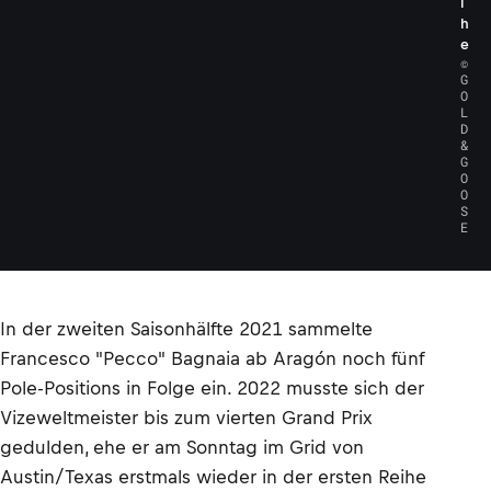
i
h
e
©
G
O
L
D
&
G
O
O
S
E
In der zweiten Saisonhälfte 2021 sammelte
Francesco "Pecco" Bagnaia ab Aragón noch fünf
Pole-Positions in Folge ein. 2022 musste sich der
Vizeweltmeister bis zum vierten Grand Prix
gedulden, ehe er am Sonntag im Grid von
Austin/Texas erstmals wieder in der ersten Reihe