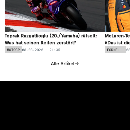
Toprak Razgatlioglu (20./Yamaha) rätselt:
McLaren-Te
Was hat seinen Reifen zerstört?
«Das ist di
08.08.2026 - 21:35
0
MOTOGP
FORMEL 1
Alle Artikel