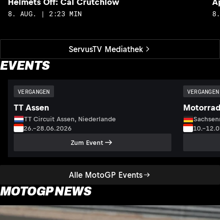
Helmets Off: Cal Crutchlow
A
8. AUG. | 2:23 MIN
8
ServusTV Mediathek
EVENTS
VERGANGEN
VERGANGEN
TT Assen
Motorrad
TT Circuit Assen, Niederlande
Sachsenr
26.–28.06.2026
10.–12.
Zum Event
Alle MotoGP Events
MOTOGP NEWS