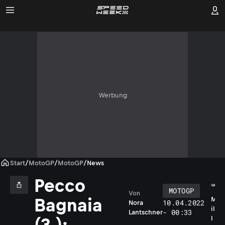
Werbung
Start
/
MotoGP
/
MotoGP
/
News
Pecco
MOTOGP
Von
Bagnaia
M
10.04.2022
Nora
il
- 00:33
Lantschner
l
(3.):