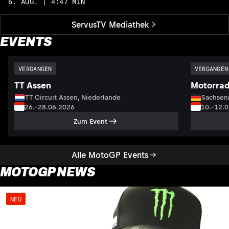
6. AUG. | 4:47 MIN
ServusTV Mediathek
EVENTS
VERGANGEN
VERGANGEN
TT Assen
Motorrad
TT Circuit Assen, Niederlande
Sachsenr
26.–28.06.2026
10.–12.
Zum Event
Alle MotoGP Events
MOTOGP NEWS
NEU