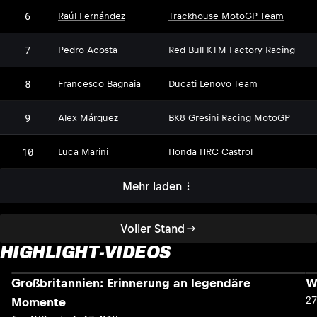
6
Raúl Fernández
Trackhouse MotoGP Team
7
Pedro Acosta
Red Bull KTM Factory Racing
8
Francesco Bagnaia
Ducati Lenovo Team
9
Alex Márquez
BK8 Gresini Racing MotoGP
10
Luca Marini
Honda HRC Castrol
Mehr laden
Voller Stand
HIGHLIGHT-VIDEOS
Großbritannien: Erinnerung an legendäre
W
2
Momente