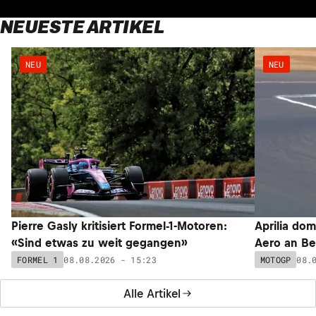
NEUESTE ARTIKEL
NEU
NEU
Pierre Gasly kritisiert Formel-1-Motoren:
Aprilia dom
«Sind etwas zu weit gegangen»
Aero an Be
08.08.2026 - 15:23
08.
FORMEL 1
MOTOGP
Alle Artikel