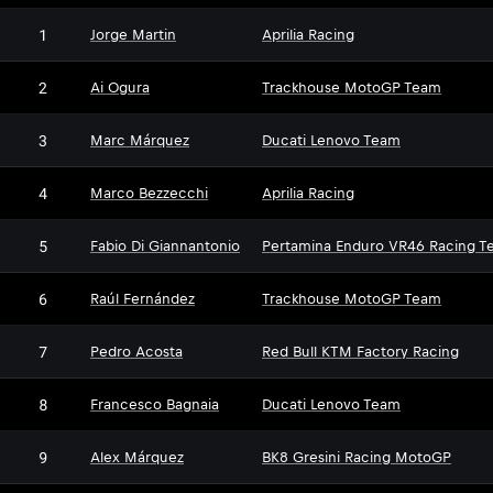
1
Jorge Martin
Aprilia Racing
2
Ai Ogura
Trackhouse MotoGP Team
3
Marc Márquez
Ducati Lenovo Team
4
Marco Bezzecchi
Aprilia Racing
5
Fabio Di Giannantonio
Pertamina Enduro VR46 Racing T
6
Raúl Fernández
Trackhouse MotoGP Team
7
Pedro Acosta
Red Bull KTM Factory Racing
8
Francesco Bagnaia
Ducati Lenovo Team
9
Alex Márquez
BK8 Gresini Racing MotoGP