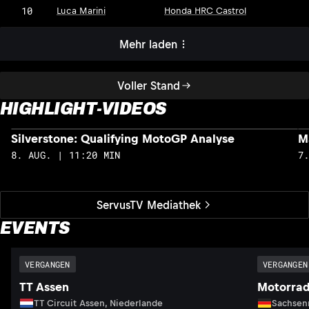
10
Luca Marini
Honda HRC Castrol
Mehr laden
Voller Stand
HIGHLIGHT-VIDEOS
Silverstone: Qualifying MotoGP Analyse
M
8. AUG. | 11:20 MIN
7
ServusTV Mediathek
EVENTS
VERGANGEN
VERGANGEN
TT Assen
Motorrad
TT Circuit Assen, Niederlande
Sachsenr