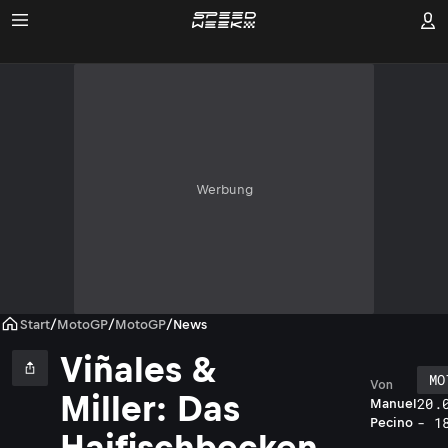
Werbung
Start
/
MotoGP
/
MotoGP
/
News
Viñales &
MO
Von
Miller: Das
20.
Manuel
- 1
Pecino
Haifischbecken