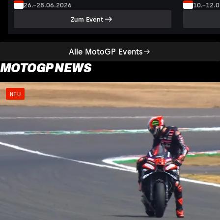
26.–28.06.2026
10.–12.
Zum Event
Alle MotoGP Events
MOTOGP NEWS
NEU