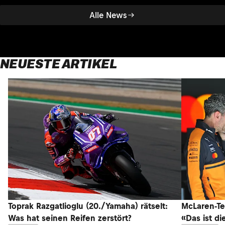
Alle News
NEUESTE ARTIKEL
Toprak Razgatlioglu (20./Yamaha) rätselt:
McLaren-Te
Was hat seinen Reifen zerstört?
«Das ist di