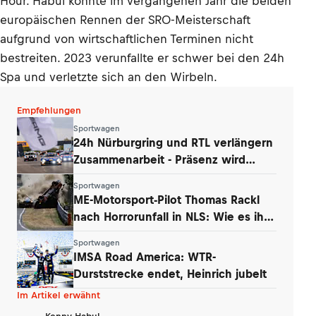
Hour. Habul konnte im vergangenen Jahr die beiden
europäischen Rennen der SRO-Meisterschaft
aufgrund von wirtschaftlichen Terminen nicht
bestreiten. 2023 verunfallte er schwer bei den 24h
Spa und verletzte sich an den Wirbeln.
Empfehlungen
Sportwagen
24h Nürburgring und RTL verlängern
Zusammenarbeit - Präsenz wird
ausgebaut
Sportwagen
ME-Motorsport-Pilot Thomas Rackl
nach Horrorunfall in NLS: Wie es ihm
geht
Sportwagen
IMSA Road America: WTR-
Durststrecke endet, Heinrich jubelt
Im Artikel erwähnt