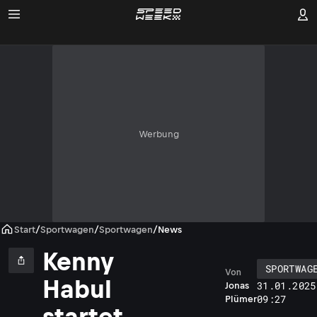
Werbung
Start
/
Sportwagen
/
Sportwagen
/
News
Kenny
SPORTWAG
Von
Habul
31.01.2025
Jonas
09:27
Plümer
startet