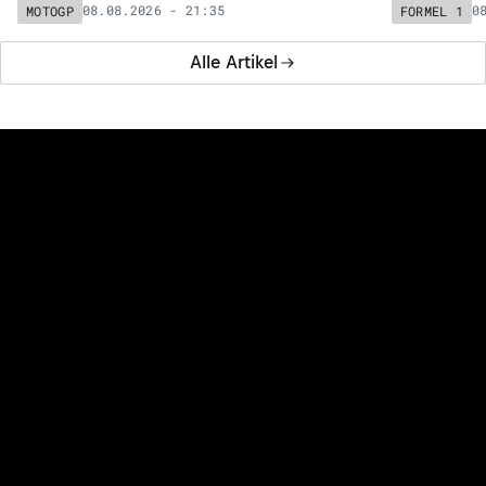
08.08.2026 - 21:35
0
MOTOGP
FORMEL 1
Alle Artikel