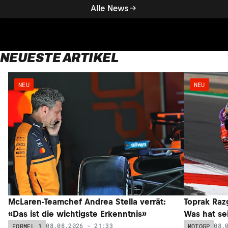
Alle News
NEUESTE ARTIKEL
NEU
NEU
McLaren-Teamchef Andrea Stella verrät:
Toprak Razg
«Das ist die wichtigste Erkenntnis»
Was hat sei
08.08.2026 - 21:33
08.
FORMEL 1
MOTOGP