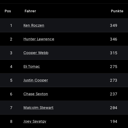
Pos
Fahrer
Punkte
1
349
Ken Roczen
2
346
Hunter Lawrence
3
315
Cooper Webb
4
275
Eli Tomac
5
273
Justin Cooper
6
237
Chase Sexton
7
204
Malcolm Stewart
8
194
Joey Savatgy