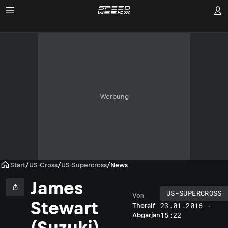
Werbung
Start
/
US-Cross
/
US-Supercross
/
News
James
US-SUPERCROSS
Von
Stewart
23.01.2016 -
Thoralf
15:22
Abgarjan
(Suzuki)