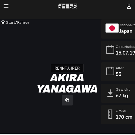
Start
/
Fahrer
Nationalit
Japan
Geburtsda
15.07.1
RENNFAHRER
Alter
55
AKIRA
YANAGAWA
Gewicht
67 kg
Größe
170 cm