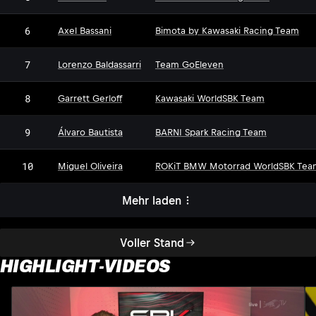
6
Axel Bassani
Bimota by Kawasaki Racing Team
7
Lorenzo Baldassarri
Team GoEleven
8
Garrett Gerloff
Kawasaki WorldSBK Team
9
Álvaro Bautista
BARNI Spark Racing Team
10
Miguel Oliveira
ROKiT BMW Motorrad WorldSBK Tea
Mehr laden
Voller Stand
HIGHLIGHT-VIDEOS