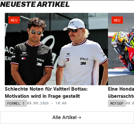
NEUESTE ARTIKEL
NEU
NEU
Schlechte Noten für Valtteri Bottas:
Eine Honda
Motivation wird in Frage gestellt
überrascht
08.08.2026 - 10:40
08.
FORMEL 1
MOTOGP
Alle Artikel