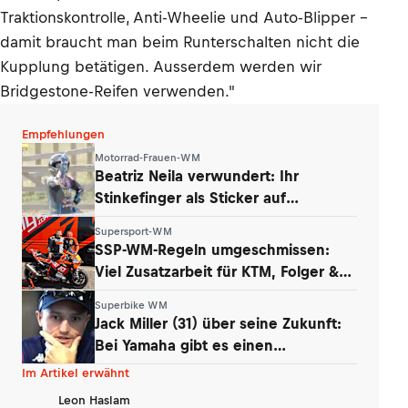
Traktionskontrolle, Anti-Wheelie und Auto-Blipper –
damit braucht man beim Runterschalten nicht die
Kupplung betätigen. Ausserdem werden wir
Bridgestone-Reifen verwenden."
Empfehlungen
Motorrad-Frauen-WM
Beatriz Neila verwundert: Ihr
Stinkefinger als Sticker auf
WhatsApp & Insta
Supersport-WM
SSP-WM-Regeln umgeschmissen:
Viel Zusatzarbeit für KTM, Folger &
Grünwald
Superbike WM
Jack Miller (31) über seine Zukunft:
Bei Yamaha gibt es einen
Whistleblower
Im Artikel erwähnt
Leon Haslam