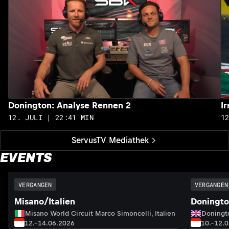
Donington: Analyse Rennen 2
I
12. JULI | 22:41 MIN
1
ServusTV Mediathek
EVENTS
VERGANGEN
VERGANGEN
Misano/Italien
Doningto
Misano World Circuit Marco Simoncelli, Italien
Doningto
12.–14.06.2026
10.–12.