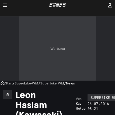
Werbung
Start
/
Superbike-WM
/
Superbike WM
/
News
Leon
SUPERBIKE W
Von
Haslam
26.07.2016 -
Kay
08:21
Hettich
(Kawasaki)