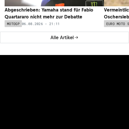
Abgeschrieben: Yamaha stand für Fabio
Vermeintli
Quartararo nicht mehr zur Debatte
Oschersleb
06.08.2026 - 21:11
MOTOGP
EURO MOTO 
Alle Artikel