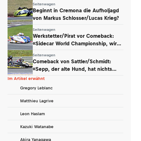
Seitenwagen
Beginnt in Cremona die Aufholjagd
von Markus Schlosser/Lucas Krieg?
Seitenwagen
Werkstetter/Pirat vor Comeback:
«Sidecar World Championship, wir
kommen!»
Seitenwagen
Comeback von Sattler/Schmidt:
«Sepp, der alte Hund, hat nichts
verlernt»
Im Artikel erwähnt
Gregory Leblanc
Matthieu Lagrive
Leon Haslam
Kazuki Watanabe
Akira Yanagawa