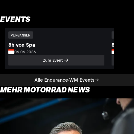
EVENTS
VERGANGEN
VERGANGEN
8h von Spa
8h von S
06.06.2026
05.07.2
Zum Event
Alle Endurance-WM Events
MEHR MOTORRAD NEWS