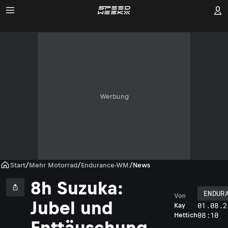
Werbung
Start
/
Mehr Motorrad
/
Endurance-WM
/
News
8h Suzuka:
ENDUR
Von
Jubel und
01.08.2
Kay
08:10
Hettich
Enttäuschung