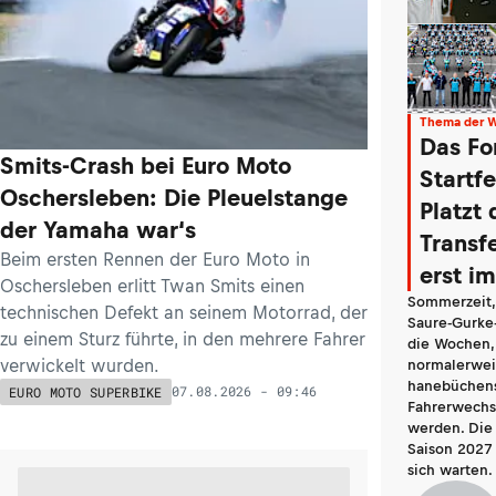
Thema der 
Das Fo
Smits-Crash bei Euro Moto
Startf
Oschersleben: Die Pleuelstange
Platzt 
der Yamaha war‘s
Transf
Beim ersten Rennen der Euro Moto in
erst i
Oschersleben erlitt Twan Smits einen
Sommerzeit, 
technischen Defekt an seinem Motorrad, der
Saure-Gurke-
zu einem Sturz führte, in den mehrere Fahrer
die Wochen,
verwickelt wurden.
normalerwei
hanebüchen
07.08.2026 - 09:46
EURO MOTO SUPERBIKE
Fahrerwechse
werden. Die 
Saison 2027 
sich warten.