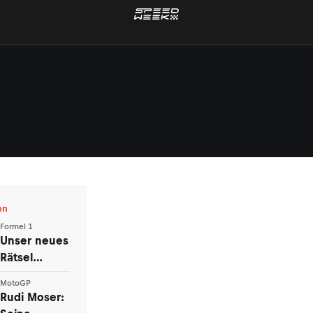
en
Formel 1
Unser neues
Rätsel
Racing-
MotoGP
Raritäten:
Rudi Moser:
Eine