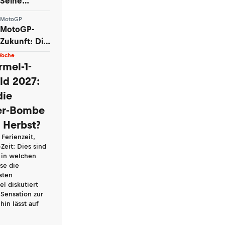
Seine
Schnapsidee
Stimme
scheitert
MotoGP
verstummt,
MotoGP-
krachend
seine
Zukunft: Die
Geschichten
Frage ist
Woche
bleiben
nicht ob,
rmel-1-
sondern
eld 2027:
wann China
die
am Start
er-Bombe
steht
m Herbst?
Ferienzeit,
Zeit: Dies sind
 in welchen
se die
sten
l diskutiert
Sensation zur
hin lässt auf