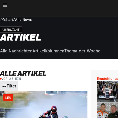
Start
/
Alle News
ÜBERSICHT
ARTIKEL
Alle Nachrichten
Artikel
Kolumnen
Thema der Woche
ALLE ARTIKEL
VOR 28 MIN
Empfehlung
Filter
NEU