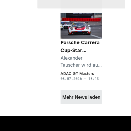
Porsche Carrera
Cup-Star
debütiert am
Alexander
Tauscher wird auf
Nürburgring im
dem Nürburgring
ADAC GT
ADAC GT Masters
08.07.2026 - 18:13
im ADAC GT
Masters
Masters
debütieren. Der
Mehr News laden
23-jährige Porsche
Carrera Cup-Pilot
wird für razoon -
more than racing
an den Start