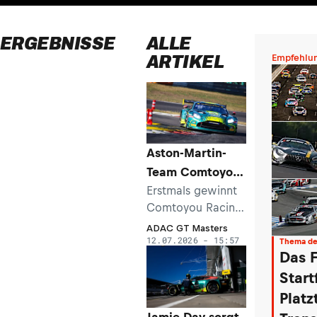
ERGEBNISSE
ALLE
ARTIKEL
Empfehlu
Aston-Martin-
Team Comtoyou
Racing mit
Erstmals gewinnt
Comtoyou Racing
Debütsieg im
im ADAC GT
ADAC GT
ADAC GT Masters
12.07.2026 - 15:57
Masters. Der
Thema de
Masters
Das F
Aston-Martin-
Rennstall siegt im
Start
zweiten Lauf auf
Platz
dem Nürburgring.
Jamie Day sorgt