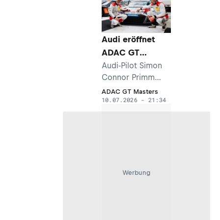
Engstler-
Mannschaft
sicherte er sich am
Audi eröffnet
Nürburgring den
ADAC GT
besten Startplatz.
Masters-
Audi-Pilot Simon
Connor Primm
Wochenende am
fuhr die Bestzeit
Nürburgring mit
ADAC GT Masters
10.07.2026 - 21:34
am ersten
Bestzeit
Trainingstag des
ADAC GT Masters
am Nürburgring.
Am Wochenende
folgen zwei
einstündige
Werbung
Sprintrennen für
die GT3-Piloten.