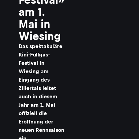
.
am 1.
Mai in
Wiesing
Das spektakuläre
Kini-Fullgas-
Festival in
Wiesing am
Eingang des
Zillertals leitet
auch in diesem
Jahr am 1. Mai
offiziell die
Eröffnung der
neuen Rennsaison
ein.