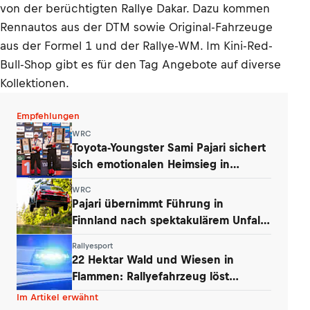
von der berüchtigten Rallye Dakar. Dazu kommen
Rennautos aus der DTM sowie Original-Fahrzeuge
aus der Formel 1 und der Rallye-WM. Im Kini-Red-
Bull-Shop gibt es für den Tag Angebote auf diverse
Kollektionen.
Empfehlungen
WRC
Toyota-Youngster Sami Pajari sichert
sich emotionalen Heimsieg in
Finnland
WRC
Pajari übernimmt Führung in
Finnland nach spektakulärem Unfall
von Ogier
Rallyesport
22 Hektar Wald und Wiesen in
Flammen: Rallyefahrzeug löst
Großbrand aus
Im Artikel erwähnt