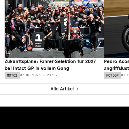
Zukunftspläne: Fahrer-Selektion für 2027
Pedro Acos
bei Intact GP in vollem Gang
angriffslus
07.08.2026 - 21:57
07.
MOTO2
MOTOGP
Alle Artikel