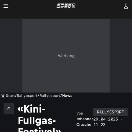
Werbung
Start
/
Rallyesport
/
Rallyesport
/
News
«Kini-
RALLYESPORT
Von
Fullgas-
29.04.2025 -
Johannes
11:23
Orasche
Festival»