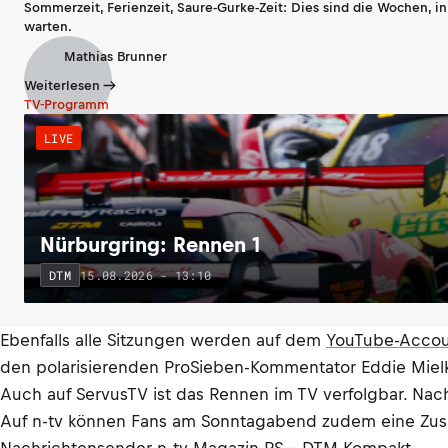
Sommerzeit, Ferienzeit, Saure-Gurke-Zeit: Dies sind die Wochen, i
warten.
Mathias Brunner
Weiterlesen
TV-Programm
LIVE
Nürburgring: Rennen 1
15.08.2026 - 13:10
DTM
Ebenfalls alle Sitzungen werden auf dem
YouTube-Accou
den polarisierenden ProSieben-Kommentator Eddie Mielk
Auch auf ServusTV ist das Rennen im TV verfolgbar. N
Auf n-tv können Fans am Sonntagabend zudem eine Zu