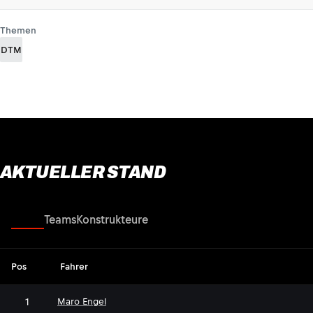
Themen
DTM
AKTUELLER STAND
Fahrer
Teams
Konstrukteure
Pos
Fahrer
1
Maro Engel