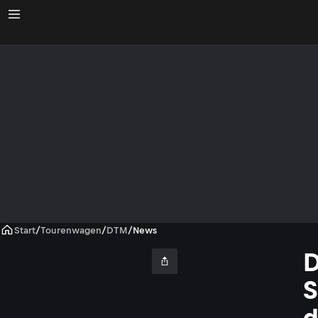
Start
/
Tourenwagen
/
DTM
/
News
S
d