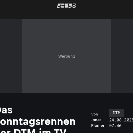
Werbung
Das
DTM
Von
onntagsrennen
24.08.202
Jonas
07:46
Plümer
er DTM im TV