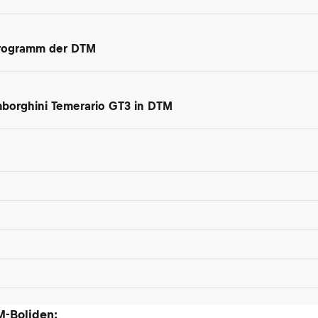
programm der DTM
amborghini Temerario GT3 in DTM
M-Boliden: