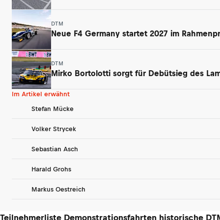
DTM
Neue F4 Germany startet 2027 im Rahmen
DTM
Mirko Bortolotti sorgt für Debütsieg des L
Im Artikel erwähnt
Stefan Mücke
Volker Strycek
Sebastian Asch
Harald Grohs
Markus Oestreich
Teilnehmerliste Demonstrationsfahrten historische DT