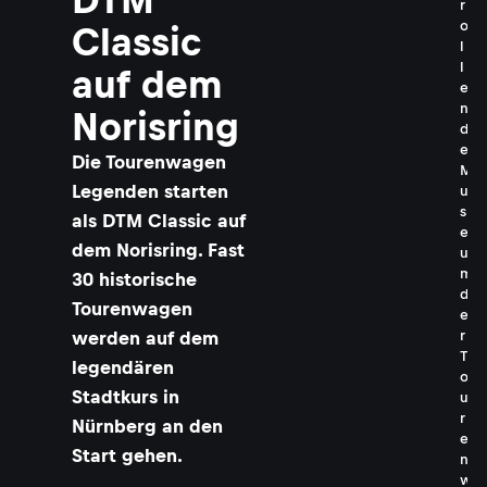
r
o
Classic
l
l
auf dem
e
n
Norisring
d
e
Die Tourenwagen
M
Legenden starten
u
s
als DTM Classic auf
e
dem Norisring. Fast
u
m
30 historische
d
Tourenwagen
e
werden auf dem
r
T
legendären
o
Stadtkurs in
u
r
Nürnberg an den
e
Start gehen.
n
w