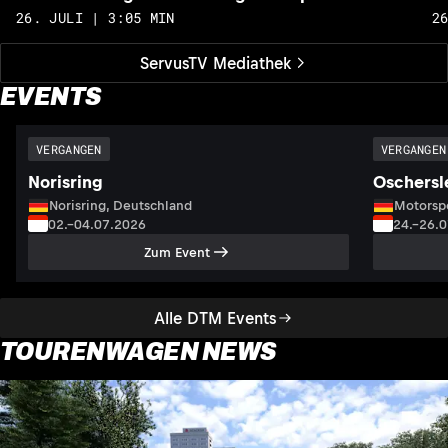
26. JULI | 3:05 MIN
2
ServusTV Mediathek
EVENTS
VERGANGEN
VERGANGEN
Norisring
Oschersl
Norisring, Deutschland
Motorsp
02.–04.07.2026
24.–26.
Zum Event
Alle DTM Events
TOURENWAGEN NEWS