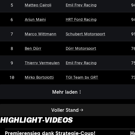
5
9
Matteo Cairoli
Emil Frey Racing
6
9
Arjun Maini
HRT Ford Racing
7
9
Marco Wittmann
Schubert Motorsport
DM
8
7
Ben Dörr
Dörr Motorsport
9
7
Thierry Vermeulen
Emil Frey Racing
10
7
Mirko Bortolotti
TGI Team by GRT
Mehr laden
Voller Stand
HIGHLIGHT-VIDEOS
Premierensieg dank Strategie-Coup!
H