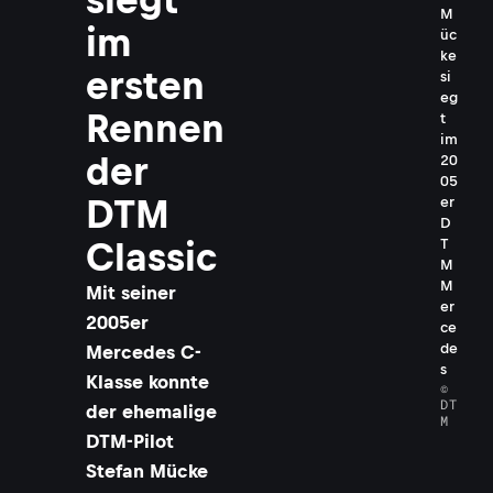
M
im
üc
ke
ersten
si
eg
Rennen
t
im
der
20
05
DTM
er
D
T
Classic
M
M
Mit seiner
er
2005er
ce
de
Mercedes C-
s
Klasse konnte
©
DT
der ehemalige
M
DTM-Pilot
Stefan Mücke