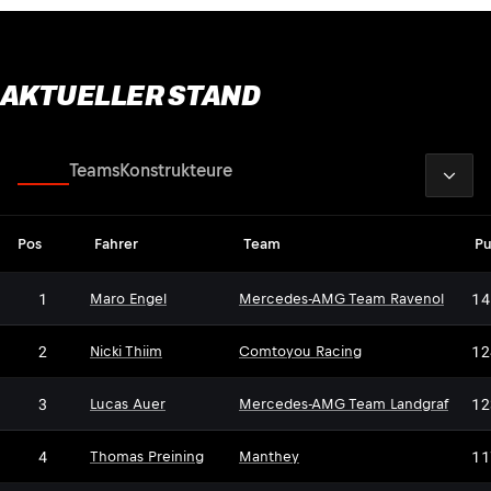
AKTUELLER STAND
2026
Fahrer
Teams
Konstrukteure
Pos
Fahrer
Team
Pu
1
14
Maro Engel
Mercedes-AMG Team Ravenol
2
12
Nicki Thiim
Comtoyou Racing
3
12
Lucas Auer
Mercedes-AMG Team Landgraf
4
11
Thomas Preining
Manthey