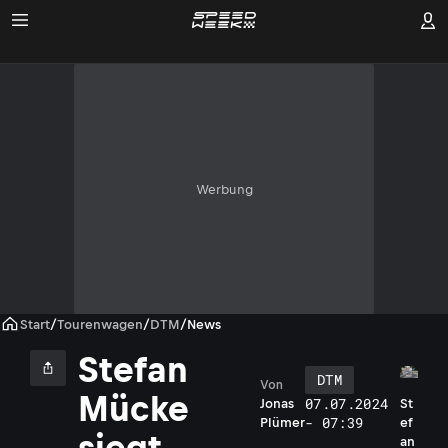
Werbung
Start
/
Tourenwagen
/
DTM
/
News
Stefan
DTM
Von
Mücke
07.07.2024
St
Jonas
- 07:39
ef
Plümer
siegt
an