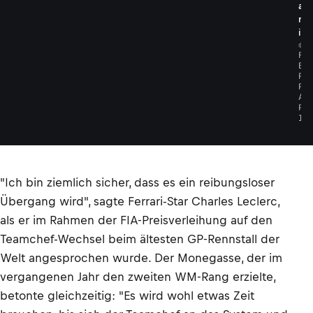
a
r
i
©
F
E
R
R
A
R
I
"Ich bin ziemlich sicher, dass es ein reibungsloser
Übergang wird", sagte Ferrari-Star Charles Leclerc,
als er im Rahmen der FIA-Preisverleihung auf den
Teamchef-Wechsel beim ältesten GP-Rennstall der
Welt angesprochen wurde. Der Monegasse, der im
vergangenen Jahr den zweiten WM-Rang erzielte,
betonte gleichzeitig: "Es wird wohl etwas Zeit