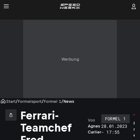
Werbung
Start
/
Formelsport
/
Formel 1
/
News
Ferrari-
FORMEL 1
Von
F
Teamchef
28.01.2023
Agnes
r
- 17:55
Carlier
e
Fred