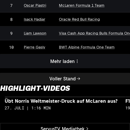
7
Oscar Piastri
McLaren Formula 1 Team
8
Isack Hadjar
Oracle Red Bull Racing
9
Liam Lawson
Visa Cash App Racing Bulls Formula O
10
Pierre Gasly
BWT Alpine Formula One Team
Mehr laden
Voller Stand
HIGHLIGHT-VIDEOS
Übt Norris Weltmeister-Druck auf McLaren aus?
F
27. JULI | 1:16 MIN
1
ServusTV Mediathek