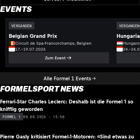
EVENTS
VERGANGEN
VERGANGEN
Belgian Grand Prix
Hungaria
Circuit de Spa-Francorchamps, Belgien
Hungaro
17.–19.07.2026
24.–26.
Zum Event
Alle Formel 1 Events
FORMELSPORT NEWS
NEU