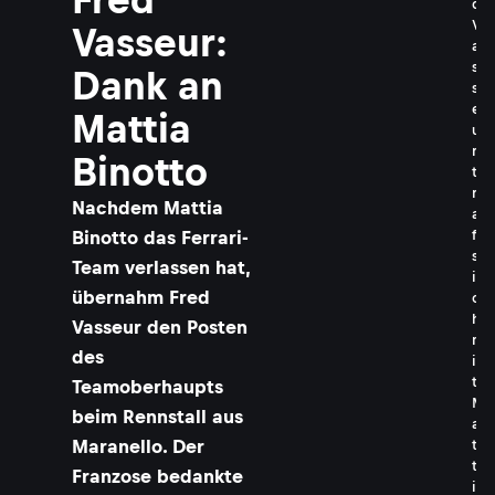
d
V
Vasseur:
a
s
Dank an
s
e
Mattia
u
r
Binotto
t
r
Nachdem Mattia
a
Binotto das Ferrari-
f
s
Team verlassen hat,
i
übernahm Fred
c
h
Vasseur den Posten
m
des
i
t
Teamoberhaupts
M
beim Rennstall aus
a
Maranello. Der
t
t
Franzose bedankte
i