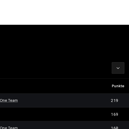
2026
Punkte
219
 One Team
169
160
 One Team