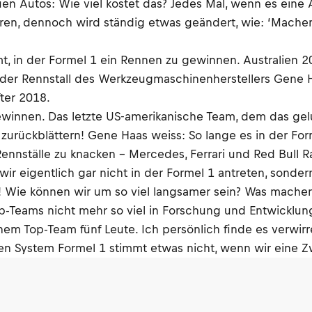
en Autos: Wie viel kostet das? Jedes Mal, wenn es eine 
paren, dennoch wird ständig etwas geändert, wie: ‘Machen
mt, in der Formel 1 ein Rennen zu gewinnen. Australien 
 der Rennstall des Werkzeugmaschinenherstellers Gene H
ter 2018.
winnen. Das letzte US-amerikanische Team, dem das gel
urückblättern! Gene Haas weiss: So lange es in der For
Rennställe zu knacken – Mercedes, Ferrari und Red Bull R
r eigentlich gar nicht in der Formel 1 antreten, sondern
 Wie können wir um so viel langsamer sein? Was machen 
op-Teams nicht mehr so viel in Forschung und Entwicklun
em Top-Team fünf Leute. Ich persönlich finde es verwir
zen System Formel 1 stimmt etwas nicht, wenn wir eine Z