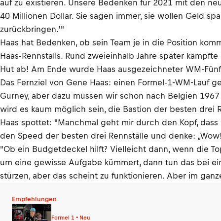
auf zu existieren. Unsere Bedenken für 2021 mit den neu
40 Millionen Dollar. Sie sagen immer, sie wollen Geld s
zurückbringen.’"
Haas hat Bedenken, ob sein Team je in die Position kom
Haas-Rennstalls. Rund zweieinhalb Jahre später kämpfte
Hut ab! Am Ende wurde Haas ausgezeichneter WM-Fünf
Das Fernziel von Gene Haas: einen Formel-1-WM-Lauf ge
Gurney, aber dazu müssen wir schon nach Belgien 1967 z
wird es kaum möglich sein, die Bastion der besten drei 
Haas spottet: "Manchmal geht mir durch den Kopf, dass wi
den Speed der besten drei Rennställe und denke: „Wow!
"Ob ein Budgetdeckel hilft? Vielleicht dann, wenn die T
um eine gewisse Aufgabe kümmert, dann tun das bei ein
stürzen, aber das scheint zu funktionieren. Aber im gan
Empfehlungen
Formel 1 • Neu