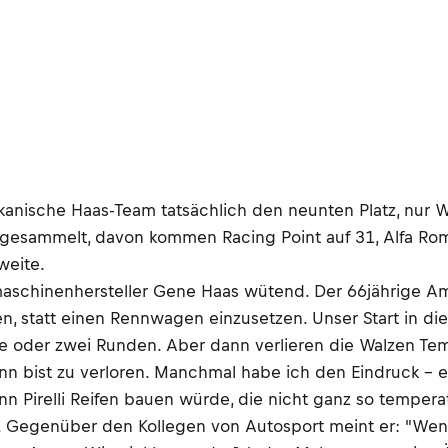
anische Haas-Team tatsächlich den neunten Platz, nur Wi
 gesammelt, davon kommen Racing Point auf 31, Alfa Rome
weite.
schinenhersteller Gene Haas wütend. Der 66jährige Ame
n, statt einen Rennwagen einzusetzen. Unser Start in di
ne oder zwei Runden. Aber dann verlieren die Walzen Tem
ann bist zu verloren. Manchmal habe ich den Eindruck – e
nn Pirelli Reifen bauen würde, die nicht ganz so tempera
. Gegenüber den Kollegen von Autosport meint er: "Wenn 