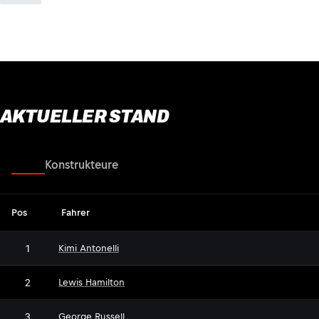
AKTUELLER STAND
Fahrer
Konstrukteure
Pos
Fahrer
1
Kimi Antonelli
2
Lewis Hamilton
3
George Russell