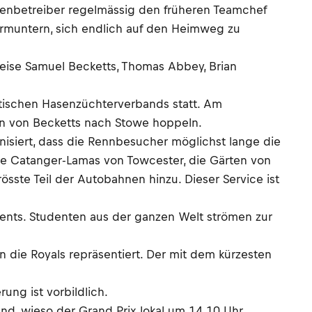
ckenbetreiber regelmässig den früheren Teamchef
 ermuntern, sich endlich auf den Heimweg zu
weise Samuel Becketts, Thomas Abbey, Brian
tischen Hasenzüchterverbands statt. Am
en von Becketts nach Stowe hoppeln.
nisiert, dass die Rennbesucher möglichst lange die
ie Catanger-Lamas von Towcester, die Gärten von
ste Teil der Autobahnen hinzu. Dieser Service ist
ents. Studenten aus der ganzen Welt strömen zur
on die Royals repräsentiert. Der mit dem kürzesten
ung ist vorbildlich.
und, wieso der Grand Prix lokal um 14.10 Uhr