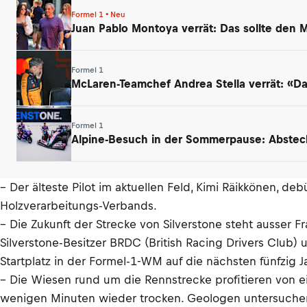
Formel 1 • Neu
Juan Pablo Montoya verrät: Das sollte den
Formel 1
McLaren-Teamchef Andrea Stella verrät: «Das
Formel 1
Alpine-Besuch in der Sommerpause: Abstec
– Der älteste Pilot im aktuellen Feld, Kimi Räikkönen, de
Holzverarbeitungs-Verbands.
– Die Zukunft der Strecke von Silverstone steht ausser
Silverstone-Besitzer BRDC (British Racing Drivers Club)
Startplatz in der Formel-1-WM auf die nächsten fünfzig Ja
– Die Wiesen rund um die Rennstrecke profitieren von e
wenigen Minuten wieder trocken. Geologen untersuchen 