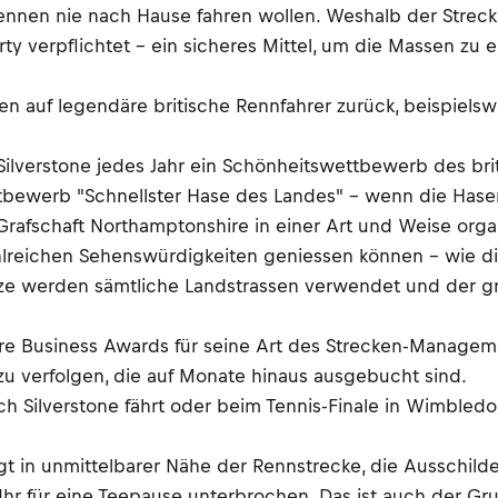
 Rennen nie nach Hause fahren wollen. Weshalb der Stre
ty verpflichtet – ein sicheres Mittel, um die Massen zu
n auf legendäre britische Rennfahrer zurück, beispiels
verstone jedes Jahr ein Schönheitswettbewerb des bri
ttbewerb "Schnellster Hase des Landes" – wenn die Has
rafschaft Northamptonshire in einer Art und Weise orga
hlreichen Sehenswürdigkeiten geniessen können – wie d
ze werden sämtliche Landstrassen verwendet und der grös
re Business Awards für seine Art des Strecken-Managem
u verfolgen, die auf Monate hinaus ausgebucht sind.
nach Silverstone fährt oder beim Tennis-Finale in Wimbled
 in unmittelbarer Nähe der Rennstrecke, die Ausschilder
Uhr für eine Teepause unterbrochen. Das ist auch der Gr