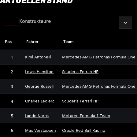
AKTUELLER STAND
2026
Fahrer
Konstrukteure
Pos
Fahrer
Team
1
Kimi Antonelli
Mercedes-AMG Petronas Formula One
2
Lewis Hamilton
Scuderia Ferrari HP
3
George Russell
Mercedes-AMG Petronas Formula One
4
Charles Leclerc
Scuderia Ferrari HP
5
Lando Norris
McLaren Formula 1 Team
6
Max Verstappen
Oracle Red Bull Racing