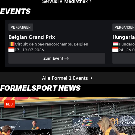
ServusTV Mediathek
EVENTS
VERGANGEN
VERGANGEN
Belgian Grand Prix
Hungaria
Circuit de Spa-Francorchamps, Belgien
Hungaro
17.–19.07.2026
24.–26.
Zum Event
Alle Formel 1 Events
FORMELSPORT NEWS
NEU