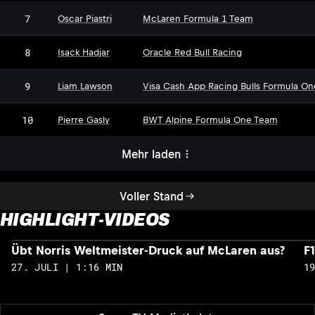
7
Oscar Piastri
McLaren Formula 1 Team
8
Isack Hadjar
Oracle Red Bull Racing
9
Liam Lawson
Visa Cash App Racing Bulls Formula O
10
Pierre Gasly
BWT Alpine Formula One Team
Mehr laden
Voller Stand
HIGHLIGHT-VIDEOS
Übt Norris Weltmeister-Druck auf McLaren aus?
F
27. JULI | 1:16 MIN
1