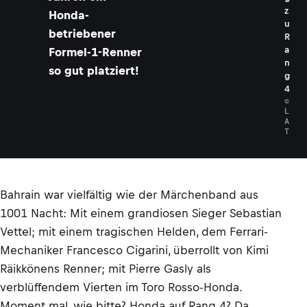
z
Honda-
u
betriebener
R
a
Formel-1-Renner
n
so gut platziert!
g
4
©
L
A
T
Bahrain war vielfältig wie der Märchenband aus
1001 Nacht: Mit einem grandiosen Sieger Sebastian
Vettel; mit einem tragischen Helden, dem Ferrari-
Mechaniker Francesco Cigarini, überrollt von Kimi
Räikkönens Renner; mit Pierre Gasly als
verblüffendem Vierten im Toro Rosso-Honda.
Moment mal, wie bitte? Honda auf Rang 4? Da