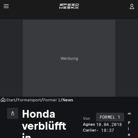
Werbung
Start
/
Formelsport
/
Formel 1
/
News
Honda
FORMEL 1
Von
verblüfft
P
10.04.2018
Agnes
i
- 18:37
Carlier
in
e