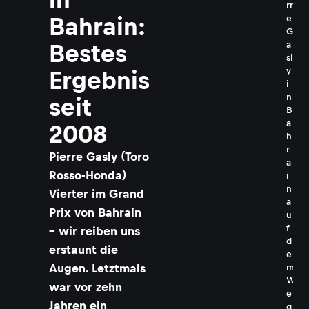
rr
Bahrain:
e
G
a
Bestes
sl
y
Ergebnis
i
n
seit
B
a
2008
h
r
​Pierre Gasly (Toro
a
Rosso-Honda)
i
n
Vierter im Grand
a
Prix von Bahrain
u
f
– wir reiben uns
d
erstaunt die
e
Augen. Letztmals
m
W
war vor zehn
e
Jahren ein
g