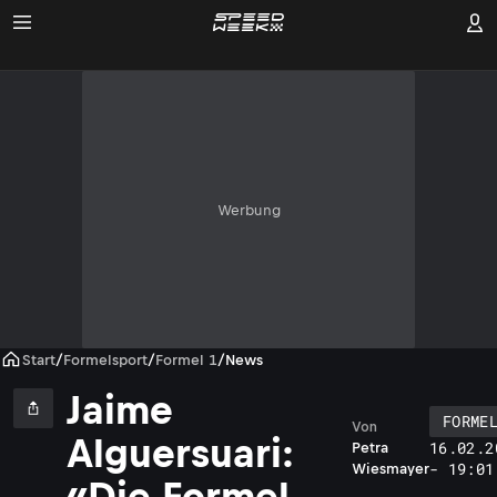
Werbung
Start
/
Formelsport
/
Formel 1
/
News
Jaime
FORME
Von
Alguersuari:
16.02.2
Petra
- 19:01
Wiesmayer
«Die Formel