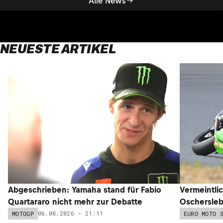
Alle News
NEUESTE ARTIKEL
Abgeschrieben: Yamaha stand für Fabio
Vermeintli
Quartararo nicht mehr zur Debatte
Oschersleb
06.08.2026 - 21:11
MOTOGP
EURO MOTO 