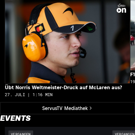
F
1
Übt Norris Weltmeister-Druck auf McLaren aus?
27. JULI | 1:16 MIN
ServusTV Mediathek
EVENTS
VERGANGEN
VERGANGEN