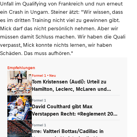
Unfall im Qualifying von Frankreich und nun erneut
ein Crash in Ungarn. Steiner ätzt: "Wir wissen, dass
es im dritten Training nicht viel zu gewinnen gibt.
Mick darf das nicht persönlich nehmen. Aber wir
müssen damit Schluss machen. Wir haben die Quali
verpasst, Mick konnte nichts lernen, wir haben
Schäden. Das muss aufhören."
Empfehlungen
Formel 1 • Neu
Tom Kristensen (Audi): Urteil zu
Hamilton, Leclerc, McLaren und
Verstappen
Formel 1
David Coulthard gibt Max
Verstappen Recht: «Reglement 2026
wie Dampfwalze»
Formel 1
Irre: Valtteri Bottas/Cadillac in