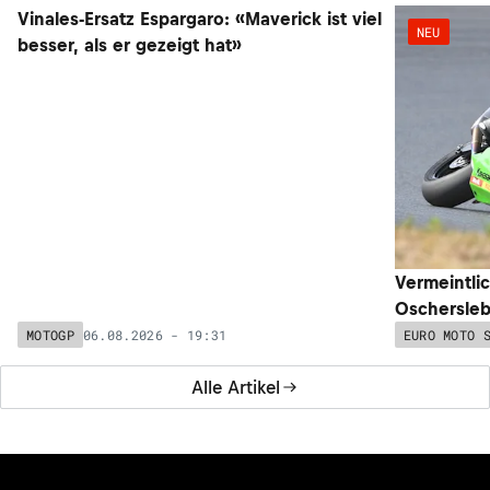
NEU
NEU
Vinales-Ersatz Espargaro: «Maverick ist viel
Vermeintli
besser, als er gezeigt hat»
Oschersleb
06.08.2026 - 19:31
MOTOGP
EURO MOTO 
Alle Artikel