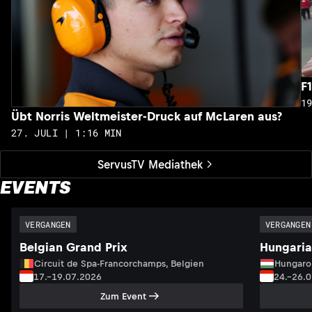
F
1
Übt Norris Weltmeister-Druck auf McLaren aus?
27. JULI | 1:16 MIN
ServusTV Mediathek
EVENTS
VERGANGEN
VERGANGEN
Belgian Grand Prix
Hungaria
Circuit de Spa-Francorchamps, Belgien
Hungaro
17.–19.07.2026
24.–26.
Zum Event