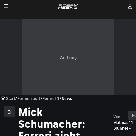
Werbung
Start
/
Formelsport
/
Formel 1
/
News
Mick
F
Von
Schumacher:
11
Mathias
- 
Brunner
Ferrari zieht