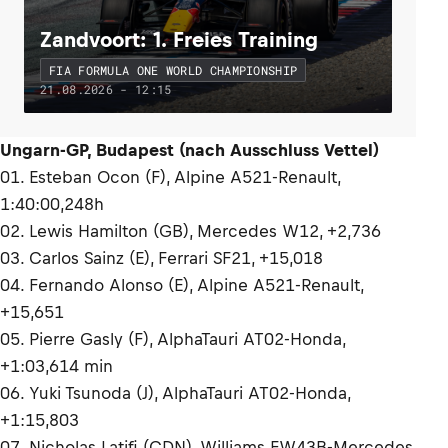
Zandvoort: 1. Freies Training
FIA FORMULA ONE WORLD CHAMPIONSHIP
21.08.2026 - 12:15
Ungarn-GP, Budapest (nach Ausschluss Vettel)
01. Esteban Ocon (F), Alpine A521-Renault,
1:40:00,248h
02. Lewis Hamilton (GB), Mercedes W12, +2,736
03. Carlos Sainz (E), Ferrari SF21, +15,018
04. Fernando Alonso (E), Alpine A521-Renault,
+15,651
05. Pierre Gasly (F), AlphaTauri AT02-Honda,
+1:03,614 min
06. Yuki Tsunoda (J), AlphaTauri AT02-Honda,
+1:15,803
07. Nicholas Latifi (CDN), Williams FW43B-Mercedes,