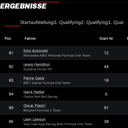
ERGEBNISSE
Rennen
Startaufstellung
3. Qualifying
2. Qualifying
1. Qualif
Pos
Fahrer
Start Nr
Kimi Antonelli
01
12
Mercedes-AMG Petronas Formula One Team
Lewis Hamilton
02
44
Scuderia Ferrari HP
Pierre Gasly
03
10
BWT Alpine Formula One Team
Isack Hadjar
04
6
Oracle Red Bull Racing
Oscar Piastri
05
81
McLaren Formula 1 Team
Liam Lawson
06
30
Visa Cash App Racing Bulls Formula One Team