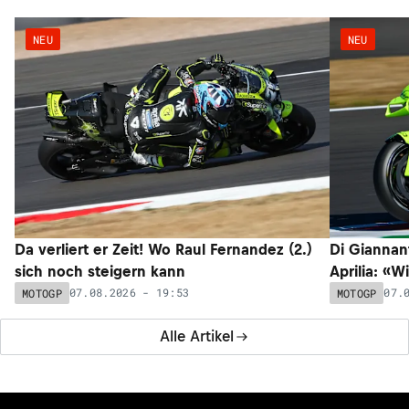
NEU
NEU
Da verliert er Zeit! Wo Raul Fernandez (2.)
Di Giannan
sich noch steigern kann
Aprilia: «W
07.08.2026 - 19:53
07.
MOTOGP
MOTOGP
Alle Artikel