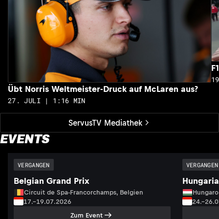
F
1
Übt Norris Weltmeister-Druck auf McLaren aus?
27. JULI | 1:16 MIN
ServusTV Mediathek
EVENTS
VERGANGEN
VERGANGEN
Belgian Grand Prix
Hungaria
Circuit de Spa-Francorchamps, Belgien
Hungaro
17.–19.07.2026
24.–26.
Zum Event