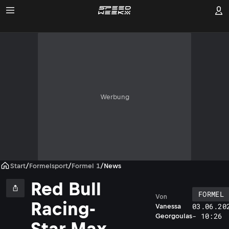
Werbung
Start
/
Formelsport
/
Formel 1
/
News
Red Bull
FORMEL 
Von
Racing-
03.06.20
Vanessa
- 10:26
Georgoulas
Star Max