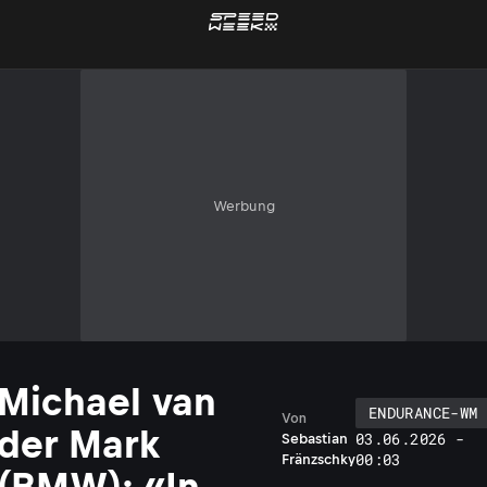
Werbung
Michael van
ENDURANCE-WM
Von
der Mark
03.06.2026 -
Sebastian
00:03
Fränzschky
(BMW): «In