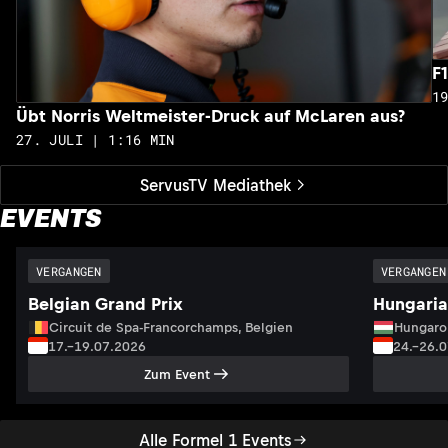
F
1
Übt Norris Weltmeister-Druck auf McLaren aus?
27. JULI | 1:16 MIN
ServusTV Mediathek
EVENTS
VERGANGEN
VERGANGEN
Belgian Grand Prix
Hungaria
Circuit de Spa-Francorchamps, Belgien
Hungaro
17.–19.07.2026
24.–26.
Zum Event
Alle Formel 1 Events