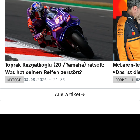
Toprak Razgatlioglu (20./Yamaha) rätselt:
McLaren-Te
Was hat seinen Reifen zerstört?
«Das ist di
08.08.2026 - 21:35
0
MOTOGP
FORMEL 1
Alle Artikel