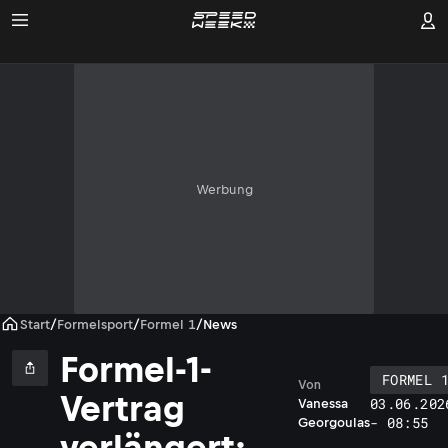
Werbung
Start
/
Formelsport
/
Formel 1
/
News
Formel-1-
FORMEL 
Von
Vertrag
03.06.202
Vanessa
- 08:55
Georgoulas
verlängert: