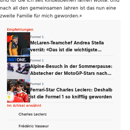
und für die ich seit Kindesbeinen fahren wollte. Und
nach all den gemeinsamen Jahren ist das nun eine
zweite Familie für mich geworden.»
Empfehlungen
Formel 1
McLaren-Teamchef Andrea Stella
verrät: «Das ist die wichtigste
Erkenntnis»
Formel 1
Alpine-Besuch in der Sommerpause:
Abstecher der MotoGP-Stars nach
Enstone
Formel 1
Ferrari-Star Charles Leclerc: Deshalb
ist die Formel 1 so knifflig geworden
Im Artikel erwähnt
Charles Leclerc
Frédéric Vasseur