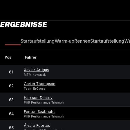
ERGEBNISSE
Rennen
Startaufstellung
Warm-up
Rennen
Startaufstellung
Wa
Pos
Fahrer
Xavier Artigas
01
MTM Kawasaki
Carter Thompson
02
Team BrCorse
Harrison Dessoy
03
PHR Performance Triumph
Fenton Seabright
04
PHR Performance Triumph
Álvaro Fuertes
05