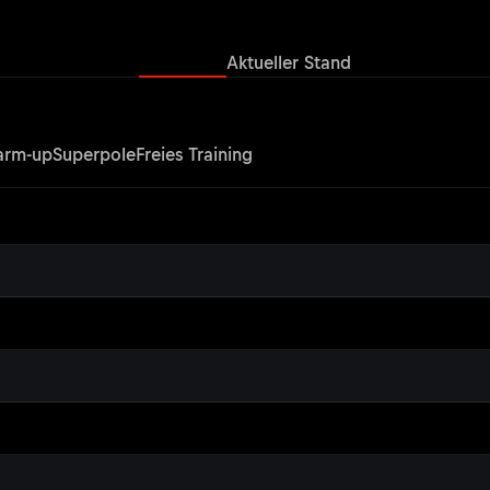
Ergebnisse
Aktueller Stand
rm-up
Superpole
Freies Training