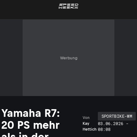
Werbung
Yamaha R7:
SPORTBIKE-WM
Von
20 PS mehr
03.06.2026 -
Kay
08:08
Hettich
als in der