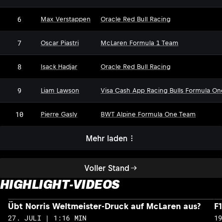
6
Max Verstappen
Oracle Red Bull Racing
7
Oscar Piastri
McLaren Formula 1 Team
8
Isack Hadjar
Oracle Red Bull Racing
9
Liam Lawson
Visa Cash App Racing Bulls Formula O
10
Pierre Gasly
BWT Alpine Formula One Team
Mehr laden
Voller Stand
HIGHLIGHT-VIDEOS
Übt Norris Weltmeister-Druck auf McLaren aus?
F
27. JULI | 1:16 MIN
1