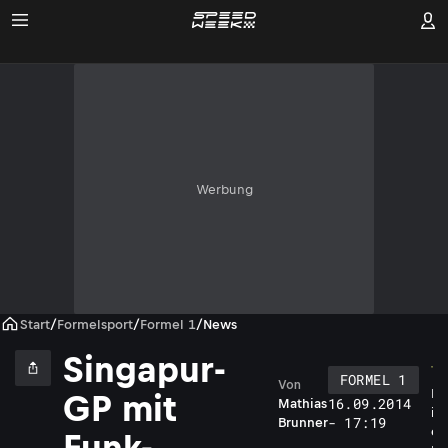
Werbung
Start
/
Formelsport
/
Formel 1
/
News
Singapur-
FORMEL 1
Von
D
GP mit
16.09.2014
Mathias
i
- 17:19
Brunner
e
Funk-