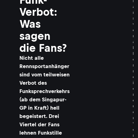
F
a
Verbot:
n
s
Was
v
e
sagen
r
a
die Fans?
l
b
Nicht alle
e
r
Rennsportanhänger
n
sind vom teilweisen
d
Verbot des
i
e
Funksprechverkehrs
n
(ab dem Singapur-
e
u
GP in Kraft) hell
e
begeistert. Drei
n
V
Viertel der Fans
o
lehnen Funkstille
r