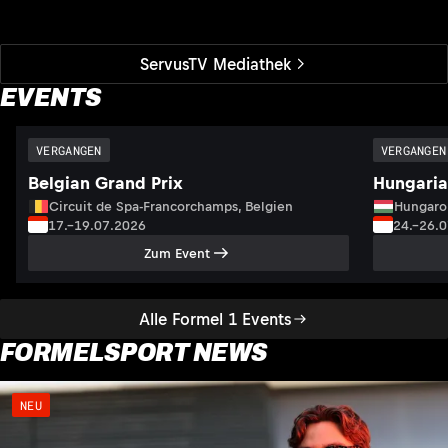
ServusTV Mediathek
EVENTS
VERGANGEN
VERGANGEN
Belgian Grand Prix
Hungaria
Circuit de Spa-Francorchamps, Belgien
Hungaro
17.–19.07.2026
24.–26.
Zum Event
Alle Formel 1 Events
FORMELSPORT NEWS
NEU