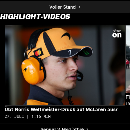
Voller Stand
HIGHLIGHT-VIDEOS
F
1
Übt Norris Weltmeister-Druck auf McLaren aus?
27. JULI | 1:16 MIN
ServusTV Mediathek