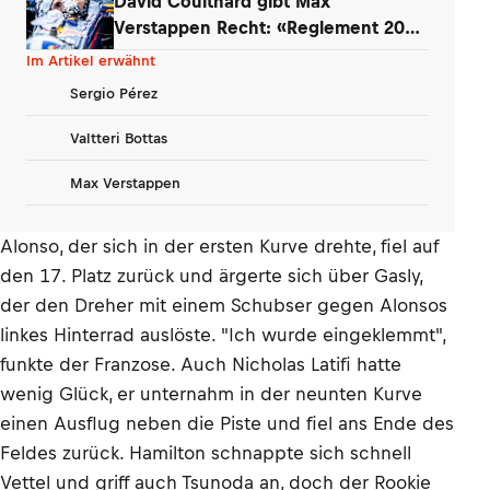
David Coulthard gibt Max
Verstappen Recht: «Reglement 2026
wie Dampfwalze»
Im Artikel erwähnt
Sergio Pérez
Valtteri Bottas
Max Verstappen
Alonso, der sich in der ersten Kurve drehte, fiel auf
den 17. Platz zurück und ärgerte sich über Gasly,
der den Dreher mit einem Schubser gegen Alonsos
linkes Hinterrad auslöste. "Ich wurde eingeklemmt",
funkte der Franzose. Auch Nicholas Latifi hatte
wenig Glück, er unternahm in der neunten Kurve
einen Ausflug neben die Piste und fiel ans Ende des
Feldes zurück. Hamilton schnappte sich schnell
Vettel und griff auch Tsunoda an, doch der Rookie