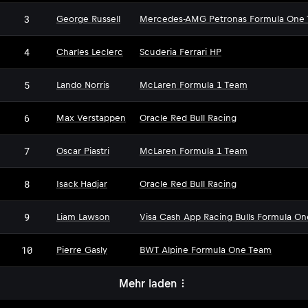
3
George Russell
Mercedes-AMG Petronas Formula One
4
Charles Leclerc
Scuderia Ferrari HP
5
Lando Norris
McLaren Formula 1 Team
6
Max Verstappen
Oracle Red Bull Racing
7
Oscar Piastri
McLaren Formula 1 Team
8
Isack Hadjar
Oracle Red Bull Racing
9
Liam Lawson
Visa Cash App Racing Bulls Formula O
10
Pierre Gasly
BWT Alpine Formula One Team
Mehr laden