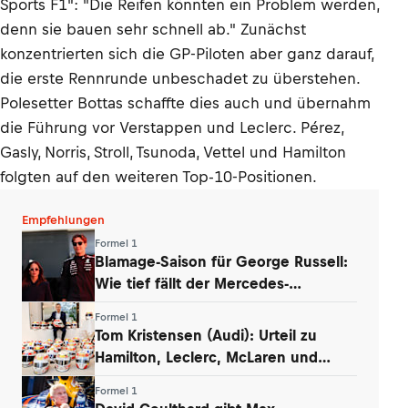
Sports F1": "Die Reifen könnten ein Problem werden,
denn sie bauen sehr schnell ab." Zunächst
konzentrierten sich die GP-Piloten aber ganz darauf,
die erste Rennrunde unbeschadet zu überstehen.
Polesetter Bottas schaffte dies auch und übernahm
die Führung vor Verstappen und Leclerc. Pérez,
Gasly, Norris, Stroll, Tsunoda, Vettel und Hamilton
folgten auf den weiteren Top-10-Positionen.
Empfehlungen
Formel 1
Blamage-Saison für George Russell:
Wie tief fällt der Mercedes-
Routinier?
Formel 1
Tom Kristensen (Audi): Urteil zu
Hamilton, Leclerc, McLaren und
Verstappen
Formel 1