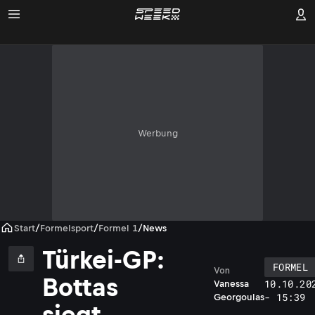
Werbung
Start
/
Formelsport
/
Formel 1
/
News
Türkei-GP:
FORMEL 
Von
Bottas
10.10.20
Vanessa
- 15:39
Georgoulas
siegt,