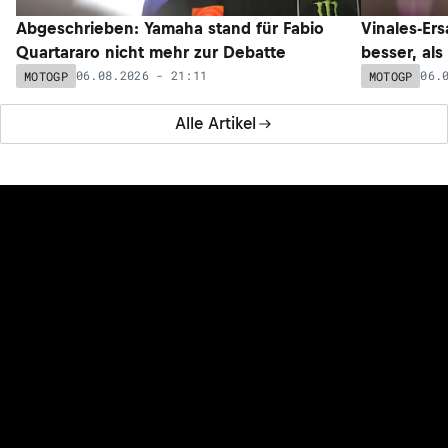
Abgeschrieben: Yamaha stand für Fabio
Vinales-Ers
Quartararo nicht mehr zur Debatte
besser, als
06.08.2026 - 21:11
06.
MOTOGP
MOTOGP
Alle Artikel