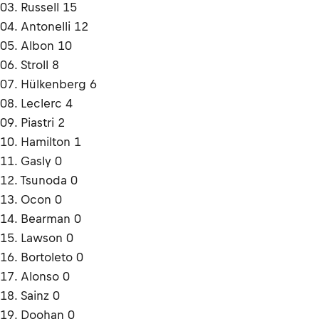
03. Russell 15
04. Antonelli 12
05. Albon 10
06. Stroll 8
07. Hülkenberg 6
08. Leclerc 4
09. Piastri 2
10. Hamilton 1
11. Gasly 0
12. Tsunoda 0
13. Ocon 0
14. Bearman 0
15. Lawson 0
16. Bortoleto 0
17. Alonso 0
18. Sainz 0
19. Doohan 0