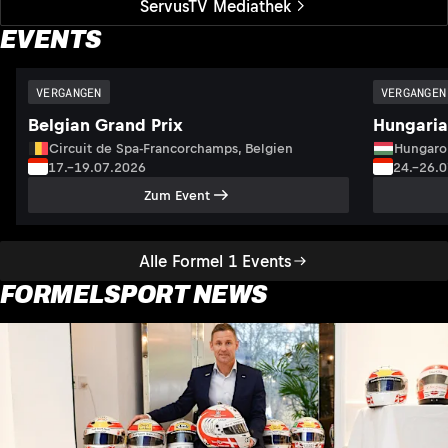
ServusTV Mediathek
EVENTS
VERGANGEN
VERGANGEN
Belgian Grand Prix
Hungaria
Circuit de Spa-Francorchamps, Belgien
Hungaro
17.–19.07.2026
24.–26.
Zum Event
Alle Formel 1 Events
FORMELSPORT NEWS