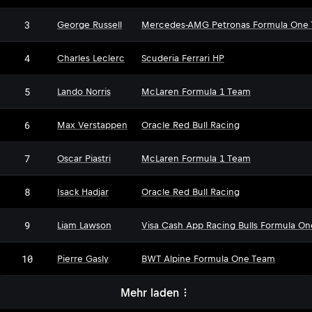
3
George Russell
Mercedes-AMG Petronas Formula One
4
Charles Leclerc
Scuderia Ferrari HP
5
Lando Norris
McLaren Formula 1 Team
6
Max Verstappen
Oracle Red Bull Racing
7
Oscar Piastri
McLaren Formula 1 Team
8
Isack Hadjar
Oracle Red Bull Racing
9
Liam Lawson
Visa Cash App Racing Bulls Formula O
10
Pierre Gasly
BWT Alpine Formula One Team
Mehr laden