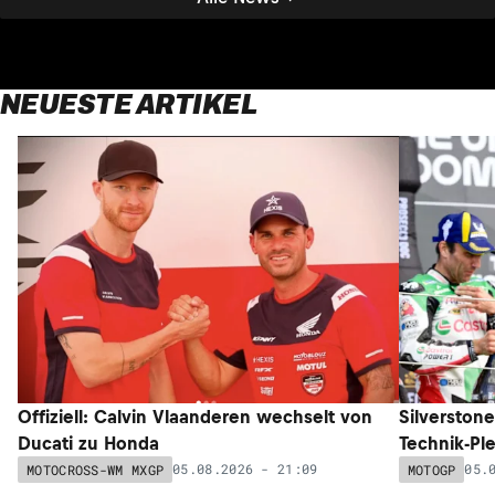
NEUESTE ARTIKEL
Offiziell: Calvin Vlaanderen wechselt von
Silverston
Ducati zu Honda
Technik-Pl
05.08.2026 - 21:09
05.
MOTOCROSS-WM MXGP
MOTOGP