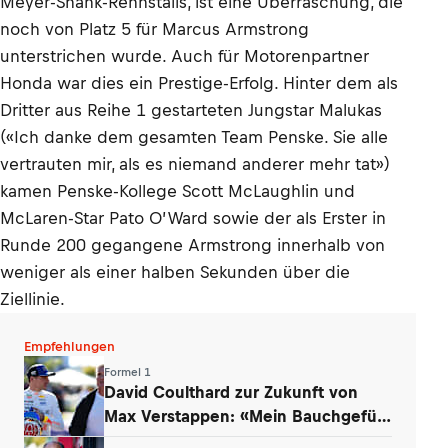
Meyer-Shank-Rennstalls, ist eine Überraschung, die
noch von Platz 5 für Marcus Armstrong
unterstrichen wurde. Auch für Motorenpartner
Honda war dies ein Prestige-Erfolg. Hinter dem als
Dritter aus Reihe 1 gestarteten Jungstar Malukas
(«Ich danke dem gesamten Team Penske. Sie alle
vertrauten mir, als es niemand anderer mehr tat»)
kamen Penske-Kollege Scott McLaughlin und
McLaren-Star Pato O’Ward sowie der als Erster in
Runde 200 gegangene Armstrong innerhalb von
weniger als einer halben Sekunden über die
Ziellinie.
Empfehlungen
Formel 1
David Coulthard zur Zukunft von
Max Verstappen: «Mein Bauchgefühl
sagt …»