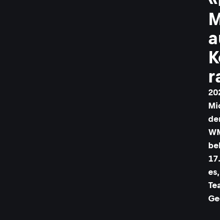
M
a
K
r
20
Mi
de
WM
be
17
es
Te
Ge