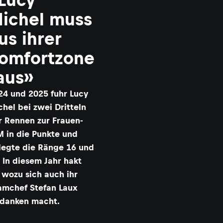
ichel muss
us ihrer
omfortzone
aus»
24 und 2025 fuhr Lucy
chel bei zwei Dritteln
r Rennen zur Frauen-
 in die Punkte und
legte die Ränge 16 und
. In diesem Jahr hakt
, wozu sich auch ihr
amchef Stefan Laux
danken macht.