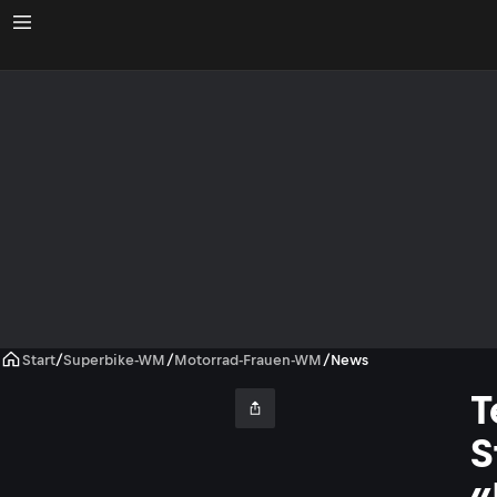
Start
/
Superbike-WM
/
Motorrad-Frauen-WM
/
News
T
S
«