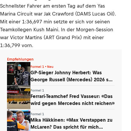
Schnellster Fahrer am ersten Tag auf dem Yas
Marina Circuit war Jak Crawford (DAMS Lucas Oil).
Mit einer 1:36,697 min setzte er sich vor seinen
Teamkollegen Kush Maini. In der Morgen-Session
war Victor Martins (ART Grand Prix) mit einer
1:36,799 vorn.
Empfehlungen
Formel 1 • Neu
GP-Sieger Johnny Herbert: Was
George Russell (Mercedes) 2026 so
entmutigt
Formel 1
Ferrari-Teamchef Fred Vasseur: «Das
wird gegen Mercedes nicht reichen»
Formel 1
Mika Häkkinen: «Max Verstappen zu
McLaren? Das spricht für mich