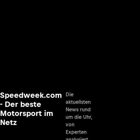
Speedweek.com
Die
aktuellsten
- Der beste
News rund
Motorsport im
um die Uhr,
Netz
von
Experten
analysiert