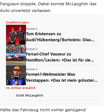
Fangzaun stoppte. Dabei konnte McLaughlin das
Auto unverletzt verlassen.
Empfehlungen
Formel 1
Tom Kristensen zu
Audi/Hülkenberg/Bortoleto: Glas
halb voll oder halb leer?
Formel 1
Ferrari-Chef Vasseur zu
Hamilton/Leclerc: «Das ist für sie
das Wichtigste»
Formel 1
Formel-1-Weltmeister Max
Verstappen: «Das ist mein grösster
Schatz»
Im Artikel erwähnt
Scott McLaughlin
Hätte das Fahrzeug nicht vorher genügend