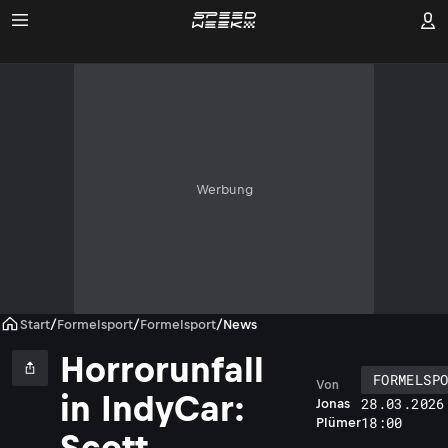
Werbung
Start
/
Formelsport
/
Formelsport
/
News
Horrorunfall
FORMELSP
Von
in IndyCar:
28.03.2026
Jonas
18:00
Plümer
Scott