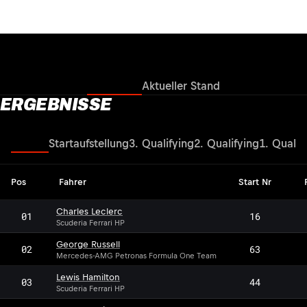
Ergebnisse
Aktueller Stand
ERGEBNISSE
Rennen
Startaufstellung
3. Qualifying
2. Qualifying
1. Qualif
Pos
Fahrer
Start Nr
Charles Leclerc
01
16
Scuderia Ferrari HP
George Russell
02
63
Mercedes-AMG Petronas Formula One Team
Lewis Hamilton
03
44
Scuderia Ferrari HP