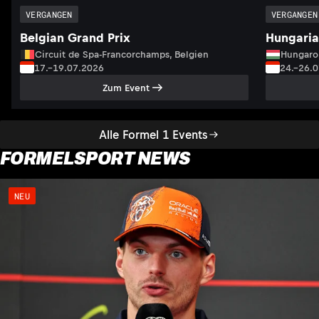
VERGANGEN
VERGANGEN
Belgian Grand Prix
Hungaria
Circuit de Spa-Francorchamps, Belgien
Hungaro
17.–19.07.2026
24.–26.
Zum Event
Alle Formel 1 Events
FORMELSPORT NEWS
NEU