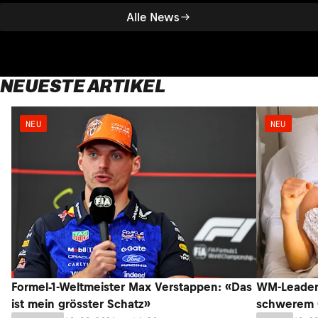
Alle News
NEUESTE ARTIKEL
NEU
NEU
Formel-1-Weltmeister Max Verstappen: «Das
WM-Leader 
ist mein grösster Schatz»
schwerem C