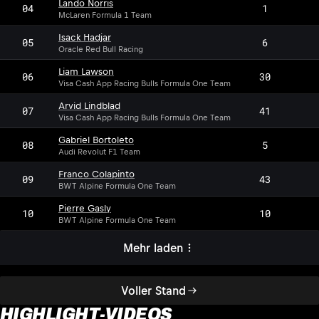
Lando Norris
04
1
McLaren Formula 1 Team
Isack Hadjar
05
6
Oracle Red Bull Racing
Liam Lawson
06
30
Visa Cash App Racing Bulls Formula One Team
Arvid Lindblad
07
41
Visa Cash App Racing Bulls Formula One Team
Gabriel Bortoleto
08
5
Audi Revolut F1 Team
Franco Colapinto
09
43
BWT Alpine Formula One Team
Pierre Gasly
10
10
BWT Alpine Formula One Team
Mehr laden
Voller Stand
HIGHLIGHT-VIDEOS