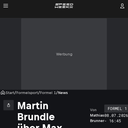
Werbung
Start
/
Formelsport
/
Formel 1
/
News
Martin
FORMEL 1
Von
Brundle
08.07.202
Mathias
- 16:45
Brunner
über Max