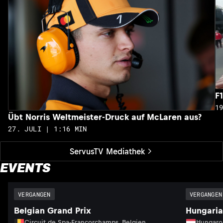
F
1
Übt Norris Weltmeister-Druck auf McLaren aus?
27. JULI | 1:16 MIN
ServusTV Mediathek
EVENTS
VERGANGEN
VERGANGEN
Belgian Grand Prix
Hungaria
Circuit de Spa-Francorchamps, Belgien
Hungaro