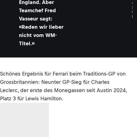
England. Aber
©
X
Teamchef Fred
P
B
Vasseur sagt:
«Reden wir lieber
nicht vom WM-
Titel.»
Schönes Ergebnis für Ferrari beim Traditions-GP von
Grossbritannien: Neunter GP-Sieg für Charles
Leclerc, der erste des Monegassen seit Austin 2024,
Platz 3 für Lewis Hamilton.