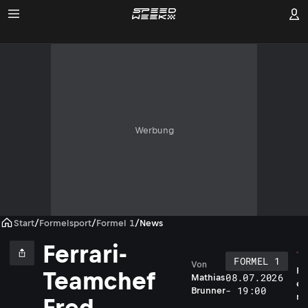
Werbung
Start
/
Formelsport
/
Formel 1
/
News
Ferrari-
FORMEL 1
Von
F
Teamchef
08.07.2026
Mathias
e
- 19:00
Brunner
r
Fred