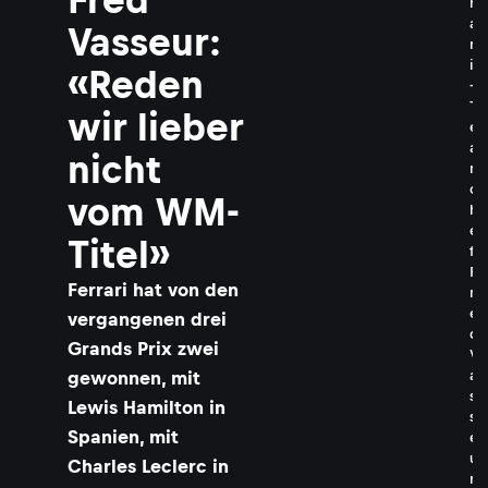
r
a
Vasseur:
r
i
«Reden
-
T
wir lieber
e
a
nicht
m
c
vom WM-
h
e
Titel»
f
F
Ferrari hat von den
r
e
vergangenen drei
d
Grands Prix zwei
V
a
gewonnen, mit
s
Lewis Hamilton in
s
Spanien, mit
e
u
Charles Leclerc in
r