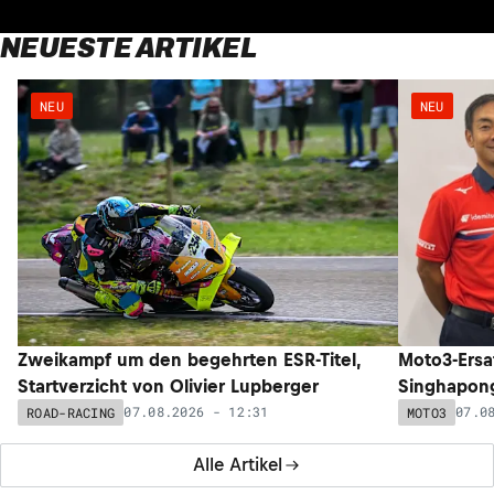
NEUESTE ARTIKEL
NEU
NEU
Zweikampf um den begehrten ESR-Titel,
Moto3-Ersat
Startverzicht von Olivier Lupberger
Singhapong
07.08.2026 - 12:31
07.0
ROAD-RACING
MOTO3
Alle Artikel