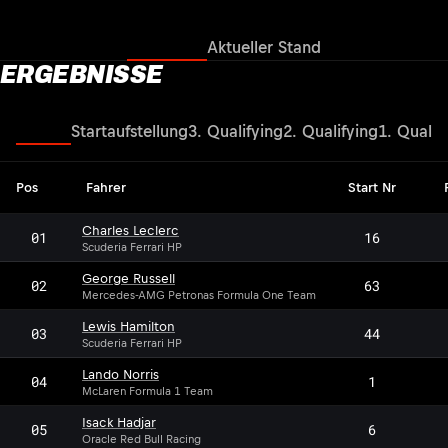
Ergebnisse
Aktueller Stand
ERGEBNISSE
Rennen
Startaufstellung
3. Qualifying
2. Qualifying
1. Qualif
Pos
Fahrer
Start Nr
Charles Leclerc
01
16
Scuderia Ferrari HP
George Russell
02
63
Mercedes-AMG Petronas Formula One Team
Lewis Hamilton
03
44
Scuderia Ferrari HP
Lando Norris
04
1
McLaren Formula 1 Team
Isack Hadjar
05
6
Oracle Red Bull Racing