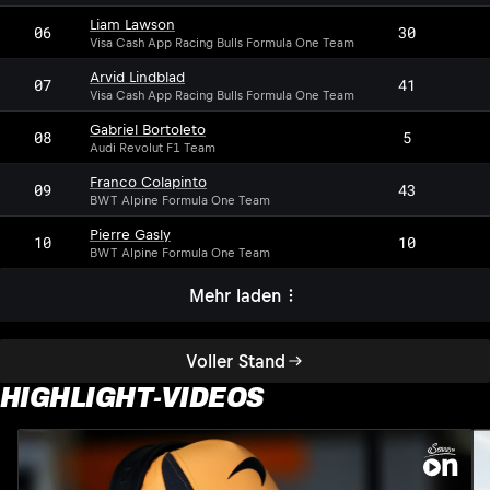
Liam Lawson
06
30
Visa Cash App Racing Bulls Formula One Team
Arvid Lindblad
07
41
Visa Cash App Racing Bulls Formula One Team
Gabriel Bortoleto
08
5
Audi Revolut F1 Team
Franco Colapinto
09
43
BWT Alpine Formula One Team
Pierre Gasly
10
10
BWT Alpine Formula One Team
Mehr laden
Voller Stand
HIGHLIGHT-VIDEOS