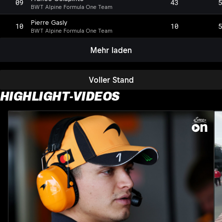
09
43
5
BWT Alpine Formula One Team
Pierre Gasly
10
10
5
BWT Alpine Formula One Team
Mehr laden
Voller Stand
HIGHLIGHT-VIDEOS