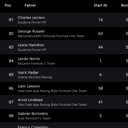
Pos
Fahrer
Start Nr
Run
Charles Leclerc
01
16
5
Scuderia Ferrari HP
George Russell
02
63
5
Mercedes-AMG Petronas Formula One Team
Lewis Hamilton
03
44
5
Scuderia Ferrari HP
Lando Norris
04
1
5
McLaren Formula 1 Team
Isack Hadjar
05
6
5
Oracle Red Bull Racing
Liam Lawson
06
30
5
Visa Cash App Racing Bulls Formula One Team
Arvid Lindblad
07
41
5
Visa Cash App Racing Bulls Formula One Team
Gabriel Bortoleto
08
5
5
Audi Revolut F1 Team
Franco Colapinto