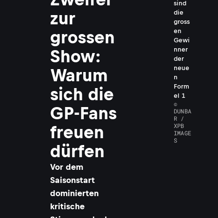
sind
zur
die
gross
en
grossen
Gewi
nner
Show:
der
neue
Warum
n
Form
sich die
el 1
©
GP-Fans
DUNBA
R /
XPB
freuen
IMAGE
S
dürfen
Vor dem
Saisonstart
dominierten
kritische