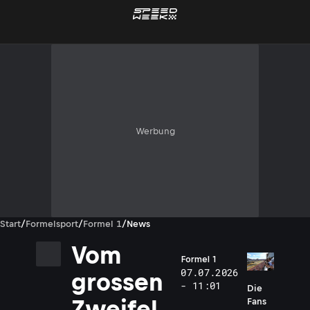
Werbung
Start
/
Formelsport
/
Formel 1
/
News
Vom
Formel 1
07.07.2026
grossen
- 11:01
Die
Zweifel
Fans