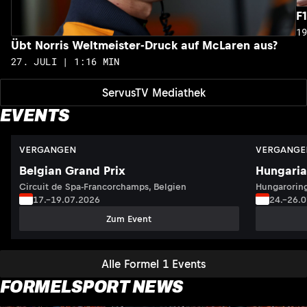
F
1
Übt Norris Weltmeister-Druck auf McLaren aus?
27. JULI | 1:16 MIN
ServusTV Mediathek
EVENTS
VERGANGEN
VERGANGE
Belgian Grand Prix
Hungaria
Circuit de Spa-Francorchamps, Belgien
Hungaroring
17.–19.07.2026
24.–26.
Zum Event
Alle Formel 1 Events
FORMELSPORT NEWS