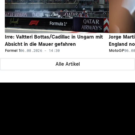
Irre: Valtteri Bottas/Cadillac in Ungarn mit
Jorge Marti
Absicht in die Mauer gefahren
England n
06.08.2026 - 14:30
06.0
Formel 1
MotoGP
Alle Artikel