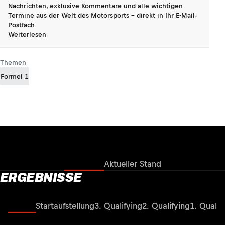
Nachrichten, exklusive Kommentare und alle wichtigen
Termine aus der Welt des Motorsports - direkt in Ihr E-Mail-
Postfach
Weiterlesen
Themen
Formel 1
Ergebnisse
Aktueller Stand
ERGEBNISSE
Rennen
Startaufstellung
3. Qualifying
2. Qualifying
1. Qualif