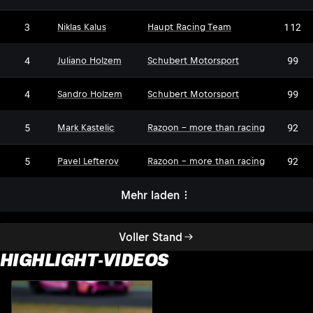
3
112
Niklas Kalus
Haupt Racing Team
4
99
Juliano Holzem
Schubert Motorsport
4
99
Sandro Holzem
Schubert Motorsport
5
92
Mark Kastelic
Razoon - more than racing
5
92
Pavel Lefterov
Razoon - more than racing
Mehr laden
Voller Stand
HIGHLIGHT-VIDEOS
S
2