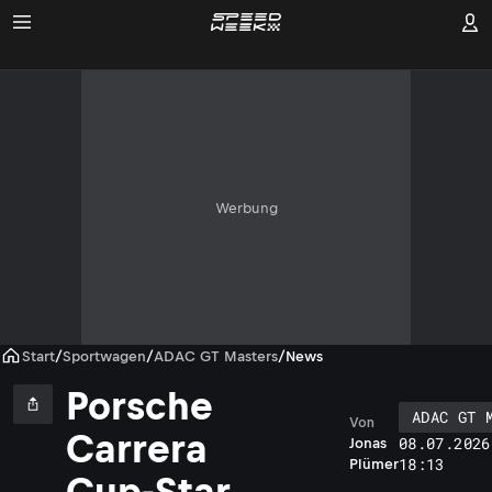
Werbung
Start
/
Sportwagen
/
ADAC GT Masters
/
News
Porsche
ADAC GT 
Von
Carrera
08.07.2026
Jonas
18:13
Plümer
Cup-Star