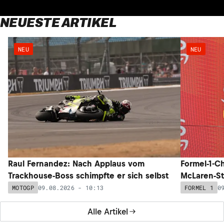
NEUESTE ARTIKEL
NEU
NEU
Raul Fernandez: Nach Applaus vom
Formel-1-C
Trackhouse-Boss schimpfte er sich selbst
McLaren-Sta
09.08.2026 - 10:13
0
MOTOGP
FORMEL 1
Alle Artikel