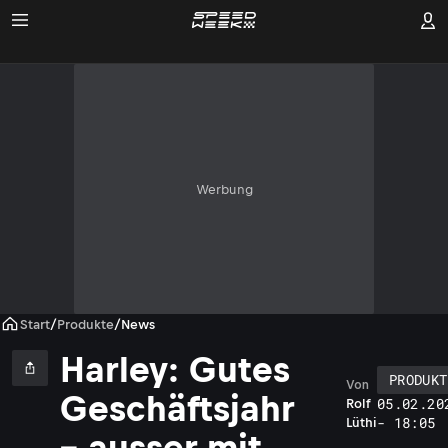
Werbung
Start
/
Produkte
/
News
Harley: Gutes
PRODUKT
Von
Geschäftsjahr
05.02.20
Rolf
- 18:05
Lüthi
– ausser mit