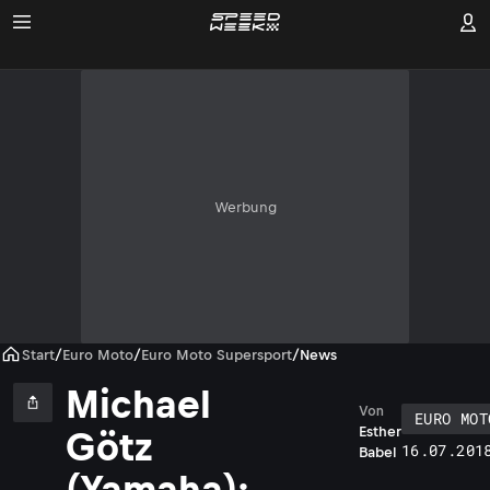
Werbung
Start
/
Euro Moto
/
Euro Moto Supersport
/
News
Michael
Von
EURO MOT
Esther
Götz
16.07.201
Babel
(Yamaha):