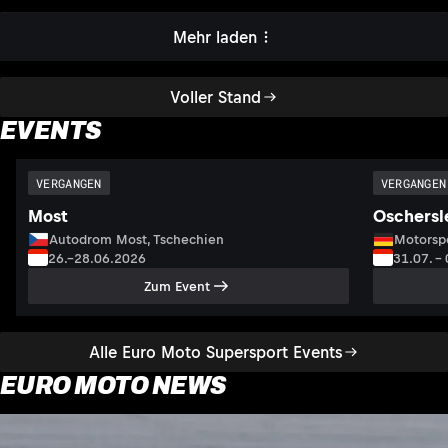
FN
Mehr laden
Voller Stand
EVENTS
VERGANGEN
VERGANGEN
Most
Oschersl
Autodrom Most, Tschechien
Motorsp
26.–28.06.2026
31.07. –
Zum Event
Alle Euro Moto Supersport Events
EURO MOTO NEWS