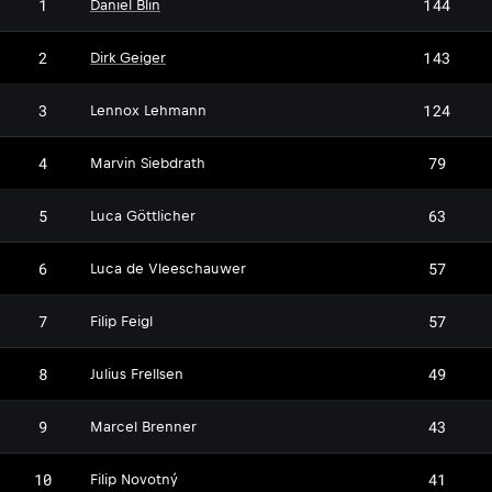
1
144
Daniel Blin
2
143
Dirk Geiger
LL
3
124
Lennox Lehmann
MS
4
79
Marvin Siebdrath
LG
5
63
Luca Göttlicher
LV
6
57
Luca de Vleeschauwer
FF
7
57
Filip Feigl
JF
8
49
Julius Frellsen
MB
9
43
Marcel Brenner
10
41
Filip Novotný