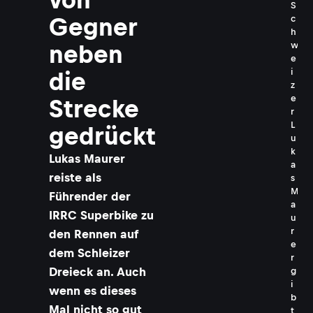
S
c
Gegner
h
w
neben
e
i
die
z
e
Strecke
r
L
gedrückt
u
k
Lukas Maurer
a
reiste als
s
M
Führender der
a
IRRC Superbike zu
u
r
den Rennen auf
e
dem Schleizer
r
Dreieck an. Auch
g
i
wenn es dieses
b
Mal nicht so gut
t