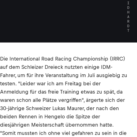
I
D
H
A
R
D
T
Die International Road Racing Championship (IRRC)
auf dem Schleizer Dreieck nutzten einige IDM-
Fahrer, um für ihre Veranstaltung im Juli ausgiebig zu
testen. "Leider war ich am Freitag bei der
Anmeldung für das freie Training etwas zu spät, da
waren schon alle Plätze vergriffen", ärgerte sich der
30-jährige Schweizer Lukas Maurer, der nach den
beiden Rennen in Hengelo die Spitze der
diesjährigen Meisterschaft übernommen hatte.
"Somit mussten ich ohne viel gefahren zu sein in die