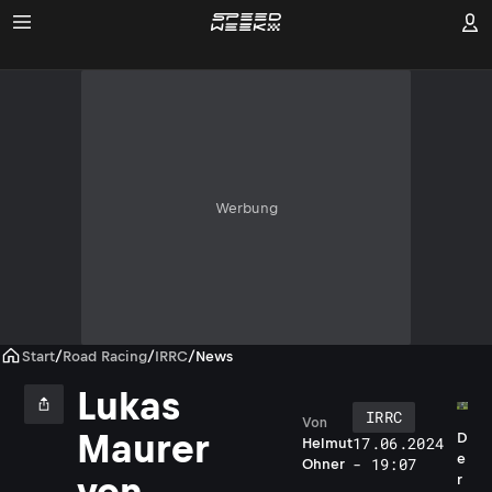
Werbung
Start
/
Road Racing
/
IRRC
/
News
Lukas
IRRC
Von
Maurer
D
17.06.2024
Helmut
e
- 19:07
Ohner
von
r