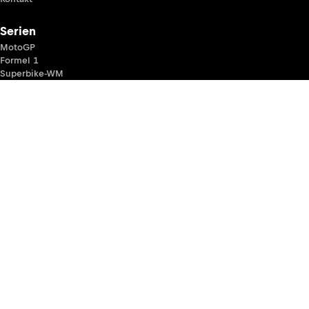
Serien
MotoGP
Formel 1
Superbike-WM