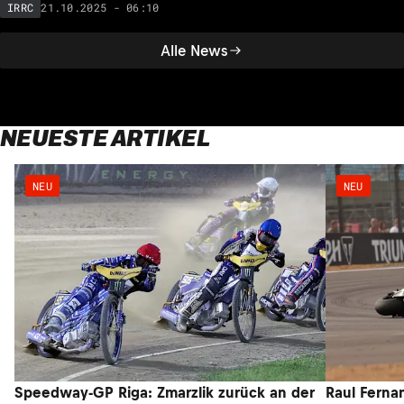
21.10.2025 - 06:10
IRRC
Alle News
NEUESTE ARTIKEL
NEU
NEU
Speedway-GP Riga: Zmarzlik zurück an der
Raul Ferna