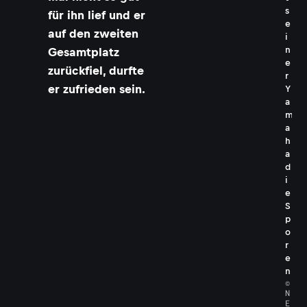
s
für ihn lief und er
e
auf den zweiten
i
n
Gesamtplatz
e
zurückfiel, durfte
r
er zufrieden sein.
Y
a
m
a
h
a
d
i
e
S
p
o
r
e
n
©
N
E