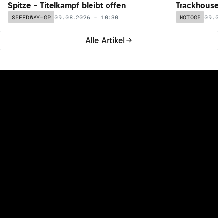
Spitze – Titelkampf bleibt offen
Trackhouse
09.08.2026 - 10:30
09.
SPEEDWAY-GP
MOTOGP
Alle Artikel