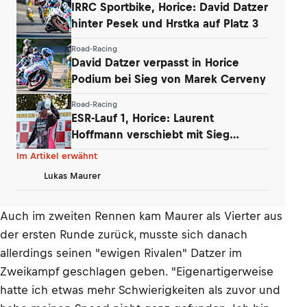
IRRC Sportbike, Horice: David Datzer
hinter Pesek und Hrstka auf Platz 3
Road-Racing
David Datzer verpasst in Horice
Podium bei Sieg von Marek Cerveny
Road-Racing
ESR-Lauf 1, Horice: Laurent
Hoffmann verschiebt mit Sieg
Titelentscheidung
Im Artikel erwähnt
Lukas Maurer
Auch im zweiten Rennen kam Maurer als Vierter aus
der ersten Runde zurück, musste sich danach
allerdings seinen "ewigen Rivalen" Datzer im
Zweikampf geschlagen geben. "Eigenartigerweise
hatte ich etwas mehr Schwierigkeiten als zuvor und