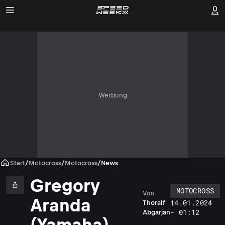
Werbung
Start
/
Motocross
/
Motocross
/
News
Gregory
MOTOCROSS
Von
Aranda
14.01.2024
Thoralf
- 01:12
Abgarjan
(Yamaha)