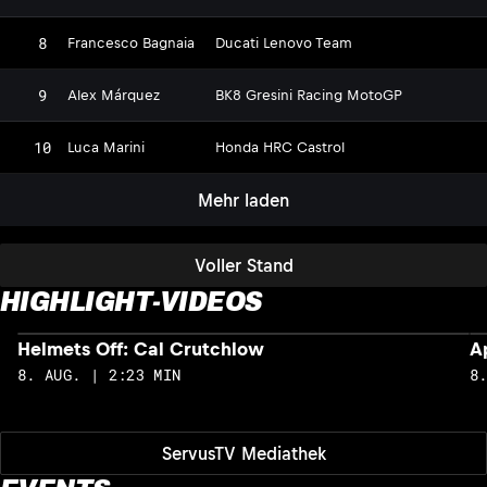
8
Francesco Bagnaia
Ducati Lenovo Team
9
Alex Márquez
BK8 Gresini Racing MotoGP
10
Luca Marini
Honda HRC Castrol
Mehr laden
Voller Stand
HIGHLIGHT-VIDEOS
Helmets Off: Cal Crutchlow
A
8. AUG. | 2:23 MIN
8
ServusTV Mediathek