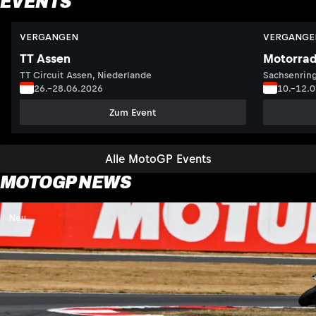
EVENTS
VERGANGEN
VERGANGE
TT Assen
Motorrad
TT Circuit Assen, Niederlande
Sachsenring
26.–28.06.2026
10.–12.
Zum Event
Alle MotoGP Events
MOTOGP NEWS
Neu