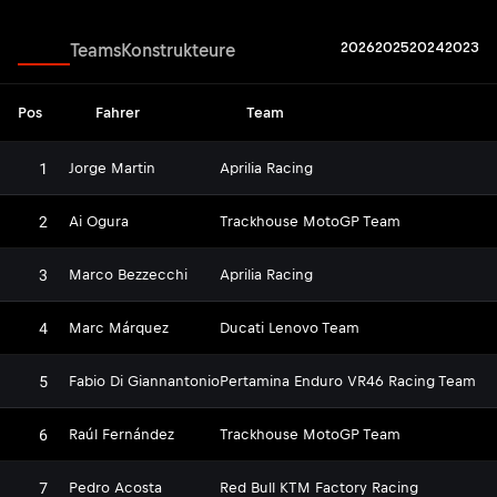
2026
2025
2024
2023
Fahrer
Teams
Konstrukteure
Pos
Fahrer
Team
1
Jorge Martin
Aprilia Racing
2
Ai Ogura
Trackhouse MotoGP Team
3
Marco Bezzecchi
Aprilia Racing
4
Marc Márquez
Ducati Lenovo Team
5
Fabio Di Giannantonio
Pertamina Enduro VR46 Racing Team
6
Raúl Fernández
Trackhouse MotoGP Team
7
Pedro Acosta
Red Bull KTM Factory Racing