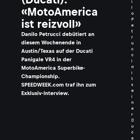
i
l
«MotoAmerica
o
P
ist reizvoll»
e
t
Danilo Petrucci debütiert an
r
diesem Wochenende in
u
c
Austin/Texas auf der Ducati
c
Panigale VR4 in der
i
m
MotoAmerica Superbike-
i
Championship.
t
SPEEDWEEK.com traf ihn zum
s
e
Exklusiv-Interview.
i
n
e
r
D
u
c
a