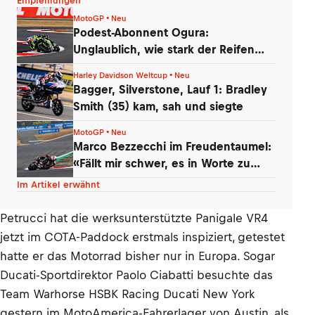
Empfehlungen
MotoGP • Neu
Podest-Abonnent Ogura:
Unglaublich, wie stark der Reifen
nachgelassen hat!
Harley Davidson Weltcup • Neu
Bagger, Silverstone, Lauf 1: Bradley
Smith (35) kam, sah und siegte
MotoGP • Neu
Marco Bezzecchi im Freudentaumel:
«Fällt mir schwer, es in Worte zu
fassen»
Im Artikel erwähnt
Petrucci hat die werksunterstützte Panigale VR4
jetzt im COTA-Paddock erstmals inspiziert, getestet
hatte er das Motorrad bisher nur in Europa. Sogar
Ducati-Sportdirektor Paolo Ciabatti besuchte das
Team Warhorse HSBK Racing Ducati New York
gestern im MotoAmerica-Fahrerlager von Austin, als