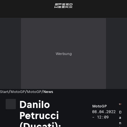
Werbung
Start
/
MotoGP
/
MotoGP
/
News
Danilo
MotoGP
08.04.2022
Petrucci
D
- 12:09
a
n
(Ducati):